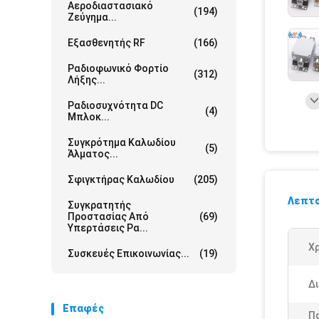
Αεροδιαστασιακό
(194)
Ζεύγημα...
Εξασθενητής RF
(166)
Ραδιοφωνικό Φορτίο
(312)
Λήξης...
Ραδιοσυχνότητα DC
(4)
Μπλοκ...
Συγκρότημα Καλωδίου
(5)
Άλματος...
Σφιγκτήρας Καλωδίου
(205)
Λεπτο
Συγκρατητής
Προστασίας Από
(69)
Υπερτάσεις Ρα...
Χ
Συσκευές Επικοινωνίας...
(19)
Δ
Επαφές
Π