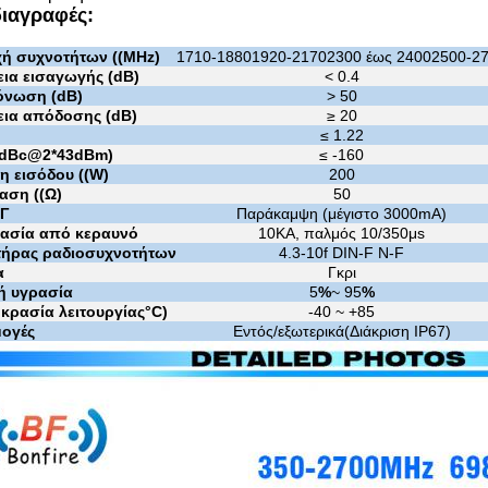
ιαγραφές:
χή συχνοτήτων ((MHz)
1710-1880
1920-2170
2300 έως 2400
2500-2
ια εισαγωγής (dB)
< 0.4
νωση (dB)
> 50
ια απόδοσης (dB)
≥ 20
≤ 1.22
(dBc@2*43dBm)
≤ -160
η εισόδου ((W)
200
αση ((Ω)
50
ΣΓ
Παράκαμψη (μέγιστο 3000mA)
ασία από κεραυνό
10KA, παλμός 10/350μs
τήρας ραδιοσυχνοτήτων
4.3-10f DIN-F N-F
α
Γκρι
κή υγρασία
5
%
~ 95
%
κρασία λειτουργίας
°C
)
-40 ~ +85
ογές
Εντός/εξωτερικά
(
Διάκριση IP67
)