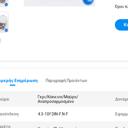
Όροι 
Κ
μερής Ενημέρωση
Περιγραφή Προϊόντων
Γκρι/Κόκκινο/Μαύρο/
ρώμα:
Δυναμ
Αναπροσαρμοσμένο
ιασύνδεση:
4.3-10f DIN-F N-F
Εφαρμ
ακέτο