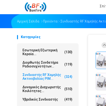
Σπί
Αρχική Σελίδα
Προϊόντα
Συνδυαστής RF Χαμηλής Ακτι
Κατηγορίες
Εσωτερική Εξωτερική
(130)
Κεραία...
Διορθωτής Συνδετήρα
(119)
Ραδιοσυχνοτήτων...
Συνδυαστής RF Χαμηλής
(324)
Ακτινοβολίας PIM...
Δυναμικός Διαχωριστής
(510)
Κοιλότητας...
Υβριδικός Συνδυαστής
(419)