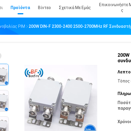
Επικοινωνήστε 
τι
Προϊόντα
Βίντεο
Σχετικά Με Εμάς
Σ
νοβολίας PIM
200W DIN-F 2300-2400 2500-2700MHz RF Συνδυαστή
200W 
συνδ
Λεπτο
Τόπος 
Πληρω
Ποσότ
παραγγ
Χρόνο