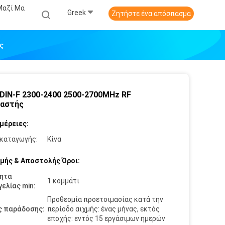
Μαζί Μα
Greek
Ζητήστε ένα απόσπασμα
ς
DIN-F 2300-2400 2500-2700MHz RF
υαστής
μέρειες:
καταγωγής:
Κίνα
μής & Αποστολής Όροι:
ητα
1 κομμάτι
ελίας min:
Προθεσμία προετοιμασίας κατά την
ς παράδοσης:
περίοδο αιχμής: ένας μήνας, εκτός
εποχής: εντός 15 εργάσιμων ημερών