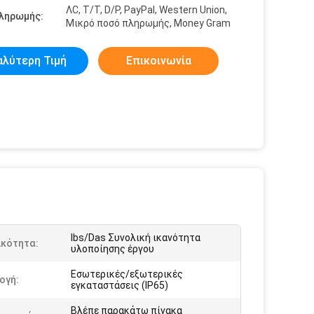
ΛC, T/T, D/P, PayPal, Western Union,
πληρωμής:
Μικρό ποσό πληρωμής, Money Gram
αλύτερη Τιμή
Επικοινωνία
Ibs/Das Συνολική ικανότητα
ικότητα:
υλοποίησης έργου
Εσωτερικές/εξωτερικές
ογή:
εγκαταστάσεις (IP65)
Βλέπε παρακάτω πίνακα