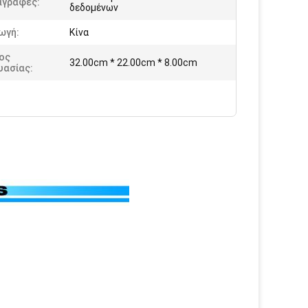
αγραφές:
δεδομένων
ωγή:
Κίνα
ος
32.00cm * 22.00cm * 8.00cm
υασίας: