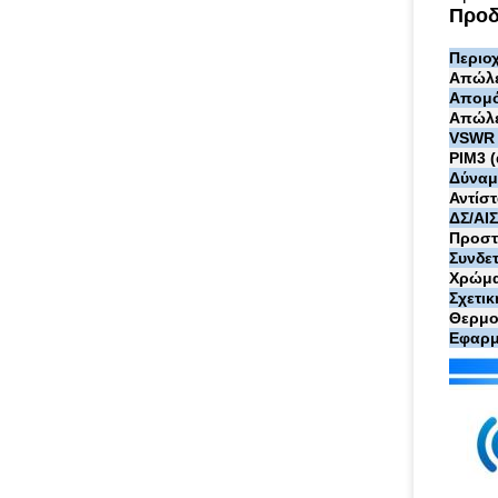
Προδ
Περιο
Απώλε
Απομό
Απώλε
VSWR
PIM3 
Δύναμ
Αντίστ
ΔΣ/ΑΙ
Προστ
Συνδε
Χρώμ
Σχετι
Θερμο
Εφαρμ