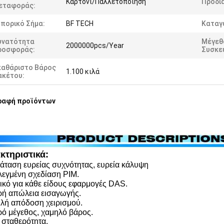
Καρτόνι/Παλλετοποίηση
Προδι
εταφοράς:
πορικό Σήμα:
BF TECH
Καταγ
υνατότητα
Μέγεθ
2000000pcs/Year
ροσφοράς:
Συσκε
καθάριστο Βάρος
1.100 κιλά
ακέτου:
ραφή προϊόντων
κτηριστικά:
ταση ευρείας συχνότητας, ευρεία κάλυψη
εγμένη σχεδίαση PIM.
ικό για κάθε είδους εφαρμογές DAS.
ή απώλεια εισαγωγής.
ή απόδοση χειρισμού.
ό μέγεθος, χαμηλό βάρος.
 σταθερότητα.