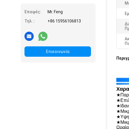
Μ
Επαφές:
Mr. Feng
Εμ
Τηλ.::
+86 15956106813
Δ
Π
Α
Π
Επικοινωνία
Περιγ
Χαρα
★Παρά
★Επιλ
★Ιδαν
★Μικρ
★Υψηλ
★Μικρ
Ωραία