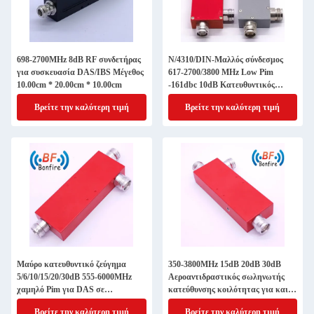
698-2700MHz 8dB RF συνδετήρας
N/4310/DIN-Μαλλός σύνδεσμος
για συσκευασία DAS/IBS Μέγεθος
617-2700/3800 MHz Low Pim
10.00cm * 20.00cm * 10.00cm
-161dbc 10dB Κατευθυντικός
σύνδεσμος
Βρείτε την καλύτερη τιμή
Βρείτε την καλύτερη τιμή
Μαύρο κατευθυντικό ζεύγημα
350-3800MHz 15dB 20dB 30dB
5/6/10/15/20/30dB 555-6000MHz
Αεροαντιδραστικός σωληνωτής
χαμηλό Pim για DAS σε
κατεύθυνσης κοιλότητας για και
εξατομικευμένο
απόδοση
Βρείτε την καλύτερη τιμή
Βρείτε την καλύτερη τιμή