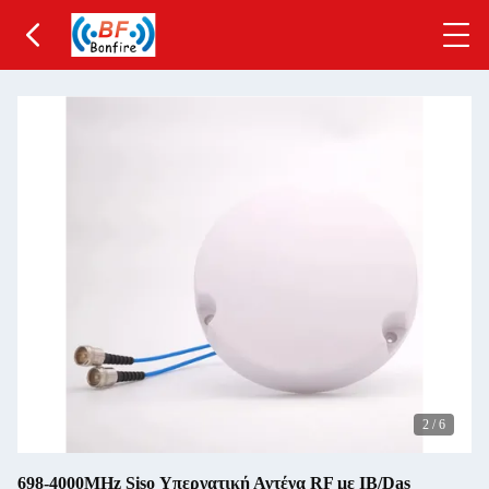
2
/
6
698-4000MHz Siso Υπεργατική Αντένα RF με ΙΒ/Das