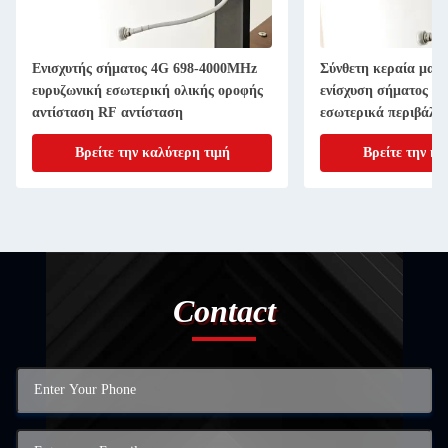
Ενισχυτής σήματος 4G 698-4000MHz
Σύνθετη κεραία μανι
ευρυζωνική εσωτερική ολικής οροφής
ενίσχυση σήματος R
αντίσταση RF αντίσταση
εσωτερικά περιβάλλ
Βρείτε την καλύτερη τιμή
Βρείτε την κα
Contact