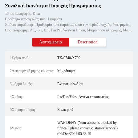
Συνολική Ικανότητα Παροχής Προγράμματος
Τόπος καταγωγής: Κίνα
Ποσότητα παραγγελίας min: 1 κομμάτι
Χρόνος παράδοσης: Προθεσμία προετοιμασίας κατά την περίοδο αιχμής: ένας μήνας, εκτός εποχής: εντός 15 εργάσιμων ημερών
Όροι πληρωμής: ΛC, T/T, D/P, PayPal, Western Union, Μικρό ποσό πληρωμής, Money Gram
Λεπτομέρεια
Description
1Σχήμα αριθ.:
TX-0740-X702
2Λειτουργικό μήκος κύματος:
Μικρόκυμα
3Φόρμα δομής:
Άντενα καλωδίου
4Χρήση:
Ibs/Das/Pdas, Αντένα επικοινωνίας
5Χρησιμοποίηση:
Εσωτερικά
WAF DENY (Your access is blocked by
6Vswr:
firewall, please contact customer service.)
(06/Dec/2022:05:33:49