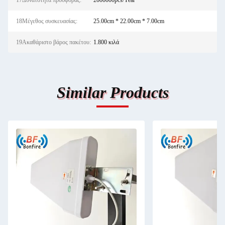
17Δυνατότητα προσφοράς:
2000000pcs/Year
18Μέγεθος συσκευασίας:
25.00cm * 22.00cm * 7.00cm
19Ακαθάριστο βάρος πακέτου:
1.800 κιλά
Similar Products