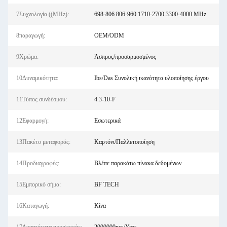
7Συχνολογία ((MHz):
698-806 806-960 1710-2700 3300-4000 MHz
8παραγωγή:
OEM/ODM
9Χρώμα:
Άσπρος/προσαρμοσμένος
10Δυναμικότητα:
Ibs/Das Συνολική ικανότητα υλοποίησης έργου
11Τύπος συνδέσμου:
4.3-10-F
12Εφαρμογή:
Εσωτερικά
13Πακέτο μεταφοράς:
Καρτόνι/Παλλετοποίηση
14Προδιαγραφές:
Βλέπε παρακάτω πίνακα δεδομένων
15Εμπορικό σήμα:
BF TECH
16Καταγωγή:
Κίνα