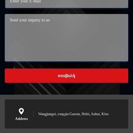
υποβολή
Wangjiangxi, επαρχία Gaoxin, Hefei, Anhui, Κίνα
Address