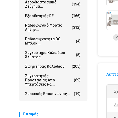
Αεροδιαστασιακό
(194)
Ζεύγημα...
Εξασθενητής RF
(166)
Ραδιοφωνικό Φορτίο
(312)
Λήξης...
Ραδιοσυχνότητα DC
(4)
Μπλοκ...
Συγκρότημα Καλωδίου
(5)
Άλματος...
Σφιγκτήρας Καλωδίου
(205)
Λεπτο
Συγκρατητής
Προστασίας Από
(69)
Υπερτάσεις Ρα...
Σχ
Συσκευές Επικοινωνίας...
(19)
Δ
Επαφές