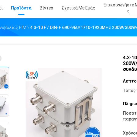
Επικοινωνήστε 
τι
Προϊόντα
Βίντεο
Σχετικά Με Εμάς
Σ
νοβολίας PIM
4.3-10 F / DIN-F 690-960/1710-1920MHz 200W/300W
4.3-1
200W/
συνδ
Λεπτο
Τόπος 
Πληρω
Ποσότ
παραγγ
Χρόνο