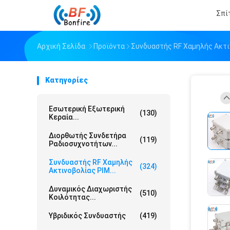
Σπί
Αρχική Σελίδα
Προϊόντα
Συνδυαστής RF Χαμηλής Ακτι
Κατηγορίες
Εσωτερική Εξωτερική
(130)
Κεραία...
Διορθωτής Συνδετήρα
(119)
Ραδιοσυχνοτήτων...
Συνδυαστής RF Χαμηλής
(324)
Ακτινοβολίας PIM...
Δυναμικός Διαχωριστής
(510)
Κοιλότητας...
Υβριδικός Συνδυαστής
(419)