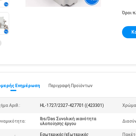
Όροι 
Κ
μερής Ενημέρωση
Περιγραφή Προϊόντων
ήμα Αριθ.:
HL-1727/2327-427701 ((423301)
Χρώμα
Ibs/Das Συνολική ικανότητα
υναμικότητα:
Διασύ
υλοποίησης έργου
Εσωτερικές/εξωτερικές
Πακέτ