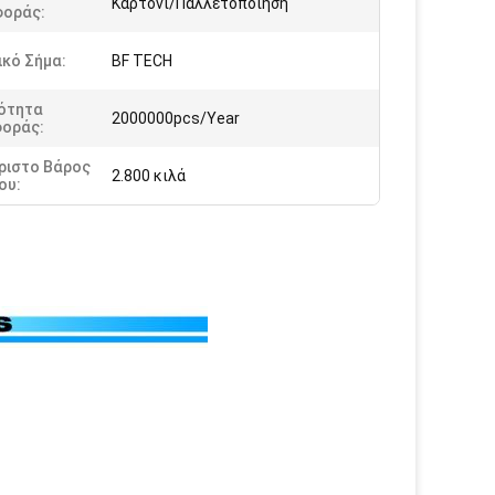
Καρτόνι/Παλλετοποίηση
οράς:
κό Σήμα:
BF TECH
ότητα
2000000pcs/Year
οράς:
ριστο Βάρος
2.800 κιλά
ου: