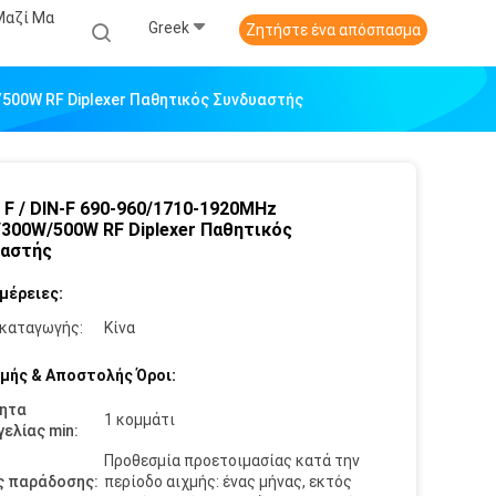
Μαζί Μα
Greek
Ζητήστε ένα απόσπασμα
/500W RF Diplexer Παθητικός Συνδυαστής
0 F / DIN-F 690-960/1710-1920MHz
300W/500W RF Diplexer Παθητικός
υαστής
μέρειες:
καταγωγής:
Κίνα
μής & Αποστολής Όροι:
ητα
1 κομμάτι
ελίας min:
Προθεσμία προετοιμασίας κατά την
ς παράδοσης:
περίοδο αιχμής: ένας μήνας, εκτός