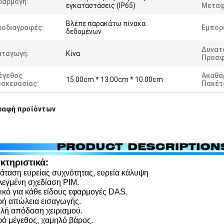
φαρμογή:
εγκαταστάσεις (IP65)
Μεταφ
Βλέπε παρακάτω πίνακα
ροδιαγραφές:
Εμπορι
δεδομένων
Δυνατ
αταγωγή:
Κίνα
Προσφ
έγεθος
Ακαθά
15.00cm * 13.00cm * 10.00cm
υσκευασίας:
Πακέτ
ραφή προϊόντων
κτηριστικά:
ταση ευρείας συχνότητας, ευρεία κάλυψη
εγμένη σχεδίαση PIM.
ικό για κάθε είδους εφαρμογές DAS.
ή απώλεια εισαγωγής.
ή απόδοση χειρισμού.
ό μέγεθος, χαμηλό βάρος.