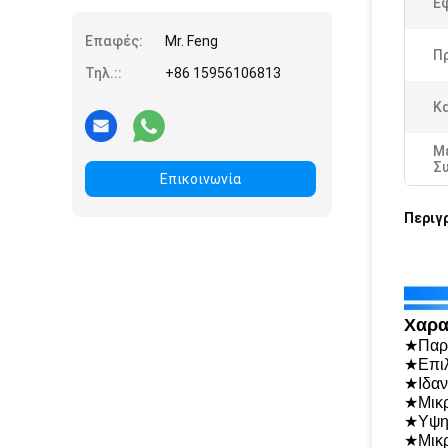
Ε
Επαφές:
Mr. Feng
Π
Τηλ.::
+86 15956106813
Κ
Μ
Σ
Επικοινωνία
Περιγ
Χαρα
★Παρά
★Επιλ
★Ιδαν
★Μικρ
★Υψηλ
★Μικρ