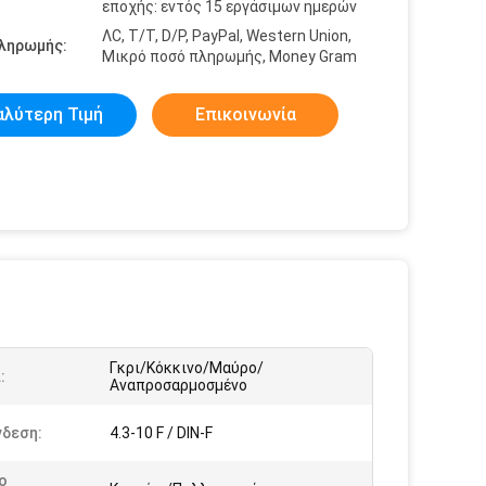
εποχής: εντός 15 εργάσιμων ημερών
ΛC, T/T, D/P, PayPal, Western Union,
πληρωμής:
Μικρό ποσό πληρωμής, Money Gram
αλύτερη Τιμή
Επικοινωνία
Γκρι/Κόκκινο/Μαύρο/
:
Αναπροσαρμοσμένο
νδεση:
4.3-10 F / DIN-F
ο