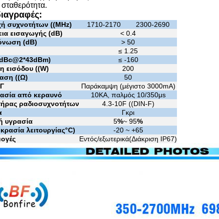
 σταθερότητα.
ιαγραφές:
χή συχνοτήτων ((MHz)
1710-2170
2300-2690
ια εισαγωγής (dB)
< 0.4
νωση (dB)
> 50
≤ 1.25
(dBc@2*43dBm)
≤ -160
η εισόδου ((W)
200
αση ((Ω)
50
ΣΓ
Παράκαμψη (μέγιστο 3000mA)
ασία από κεραυνό
10KA, παλμός 10/350μs
τήρας ραδιοσυχνοτήτων
4.3-10F ((DIN-F)
α
Γκρι
κή υγρασία
5
%
~ 95
%
κρασία λειτουργίας
°C
)
-20 ~ +65
ογές
Εντός/εξωτερικά
(
Διάκριση IP67
)