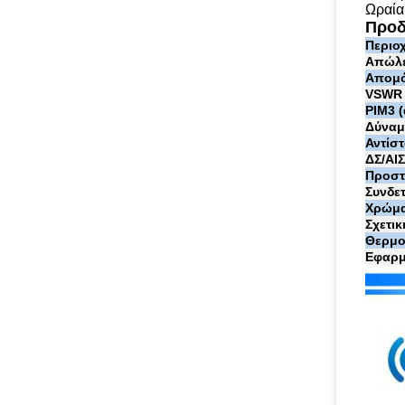
Ωραία
Προδ
Περιο
Απώλε
Απομό
VSWR
PIM3 
Δύναμ
Αντίστ
ΔΣ/ΑΙ
Προστ
Συνδε
Χρώμ
Σχετι
Θερμο
Εφαρμ