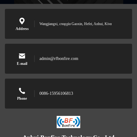
Wangjiangxi, επαρχία Gaoxin, Hefei, Anhui, Κίνα
Address
admin@rfbonfire.com
E-mail
0086-15956106813
Phone