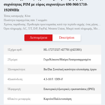
συχνότητας PIM με εύρος συχνοτήτων 690-960/1710-
1920MHz
Τόπος καταγωγής: Κίνα
Ποσότητα παραγγελίας min: 1 κομμάτι
Χρόνος παράδοσης: Προθεσμία προετοιμασίας κατά την περίοδο αιχμής: ένας μήνας, εκτός εποχής: εντός 15 εργάσιμων ημερών
Όροι πληρωμής: ΛC, T/T, D/P, PayPal, Western Union, Μικρό ποσό πληρωμής, Money Gram
Λεπτομέρεια
Description
1Σχήμα αριθ.:
HL-1727/2327-427701 ((423301)
2Χρώμα:
Γκρι/Κόκκινο/Μαύρο/Αναπροσαρμοσμένο
3Δυναμικότητα:
Ibs/Das Συνολική ικανότητα υλοποίησης έργου
4Διασύνδεση:
4.3-10 F / DIN-F
5Εφαρμογή:
Εσωτερικές/εξωτερικές εγκαταστάσεις (IP65)
6Πακέτο μεταφοράς:
Καρτόνι/Παλλετοποίηση