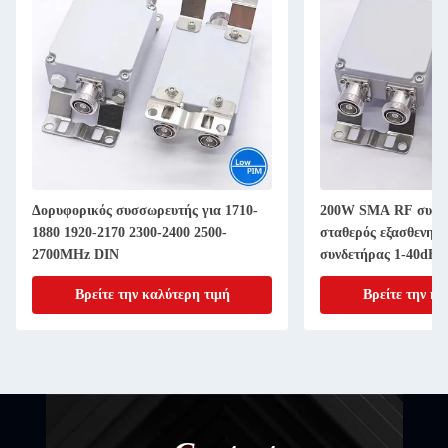
Δορυφορικός συσσωρευτής για 1710-
200W SMA RF συνδ
1880 1920-2170 2300-2400 2500-
σταθερός εξασθενητ
2700MHz DIN
συνδετήρας 1-40dB 
Βρείτε την καλύτερη τιμή
Βρείτε την κα