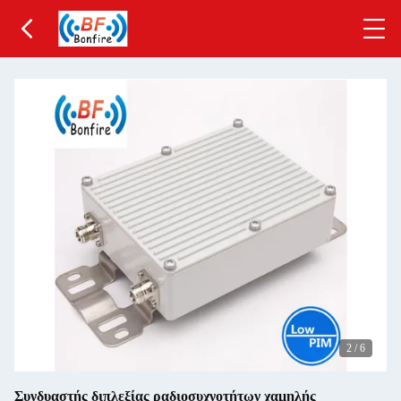
2
/
6
Συνδυαστής διπλεξίας ραδιοσυχνοτήτων χαμηλής