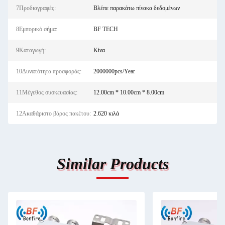
7Προδιαγραφές:
Βλέπε παρακάτω πίνακα δεδομένων
8Εμπορικό σήμα:
BF TECH
9Καταγωγή:
Κίνα
10Δυνατότητα προσφοράς:
2000000pcs/Year
11Μέγεθος συσκευασίας:
12.00cm * 10.00cm * 8.00cm
12Ακαθάριστο βάρος πακέτου:
2.620 κιλά
Similar Products