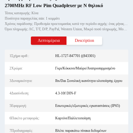
2700MHz RF Low Pim Quadplexer με N θηλυκό
Τόπος καταγωγής: Κίνα
Ποσότητα παραγγελίας min: 1 κομμάτι
Χρόνος παράδοσης: Προθεσμία προετοιμασίας κατά την περίοδο αιχμής: ένας μήνας, εκτός εποχής: εντός 15 εργάσιμων ημερών
Όροι πληρωμής: ΛC, T/T, D/P, PayPal, Western Union, Μικρό ποσό πληρωμής, Money Gram
Λεπτομέρεια
Description
1Σχήμα αριθ.:
HL-1727-847701 ((843301)
2Χρώμα:
Γκρι/Κόκκινο/Μαύρο/Αναπροσαρμοσμένο
3Δυναμικότητα:
Ibs/Das Συνολική ικανότητα υλοποίησης έργου
4Διασύνδεση:
4.3-10f DIN-F
5Εφαρμογή:
Εσωτερικές/εξωτερικές εγκαταστάσεις (IP65)
6Πακέτο μεταφοράς:
Καρτόνι/Παλλετοποίηση
7Προδιαγραφές:
Βλέπε παρακάτω πίνακα δεδομένων