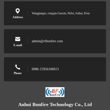
Wangjiangxi, επαρχία Gaoxin, Hefei, Anhui, Κίνα
Address
admin@rfbonfire.com
E-mail
0086-15956106813
Phone
Anhui Bonfire Technology Co., Ltd