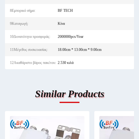
8Εμπορικό σήμα:
BF TECH
9Καταγωγή:
Κίνα
10Δυνατότητα προσφοράς:
2000000pcs/Year
11Μέγεθος συσκευασίας:
18.00cm * 13.00cm * 9.00cm
12Ακαθάριστο βάρος πακέτου:
2.530 κιλά
Similar Products