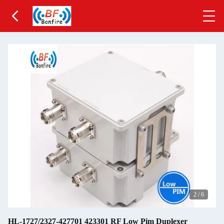
2
/
6
HL-1727/2327-427701 423301 RF Low Pim Duplexer