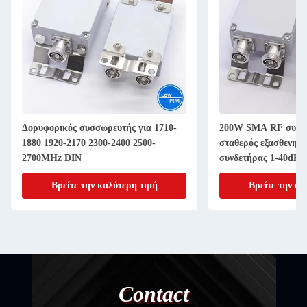
Δορυφορικός συσσωρευτής για 1710-
200W SMA RF συνδ
1880 1920-2170 2300-2400 2500-
σταθερός εξασθενητ
2700MHz DIN
συνδετήρας 1-40dB 
Βρείτε την καλύτερη τιμή
Βρείτε την κα
Contact