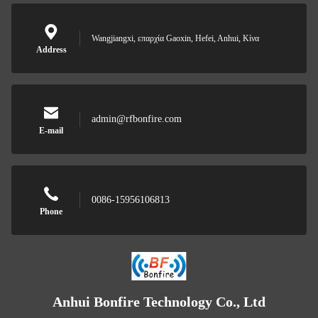
Wangjiangxi, επαρχία Gaoxin, Hefei, Anhui, Κίνα
Address
admin@rfbonfire.com
E-mail
0086-15956106813
Phone
Anhui Bonfire Technology Co., Ltd