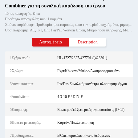
Combiner για τη συνολική παράδοση του έργου
Τόπος καταγωγής: Κίνα
Ποσότητα παραγγελίας min: 1 κομμάτι
Χρόνος παράδοσης: Προθεσμία προετοιμασίας κατά την περίοδο αιχμής: ένας μήνας, εκτός εποχής: εντός 15 εργάσιμων ημερών
Όροι πληρωμής: ΛC, T/T, D/P, PayPal, Western Union, Μικρό ποσό πληρωμής, Money Gram
Λεπτομέρεια
Description
1Σχήμα αριθ.:
HL-1727/2327-427701 ((423301)
2Χρώμα:
Γκρι/Κόκκινο/Μαύρο/Αναπροσαρμοσμένο
3Δυναμικότητα:
Ibs/Das Συνολική ικανότητα υλοποίησης έργου
4Διασύνδεση:
4.3-10 F / DIN-F
5Εφαρμογή:
Εσωτερικές/εξωτερικές εγκαταστάσεις (IP65)
6Πακέτο μεταφοράς:
Καρτόνι/Παλλετοποίηση
7Προδιαγραφές:
Βλέπε παρακάτω πίνακα δεδομένων