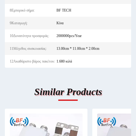
8Εμπορικό σήμα:
BF TECH
9Καταγωγή:
Κίνα
10Δυνατότητα προσφοράς:
2000000pcs/Year
11Μέγεθος συσκευασίας:
13.00cm * 11.00cm * 2.00cm
12Ακαθάριστο βάρος πακέτου:
1.680 κιλά
Similar Products