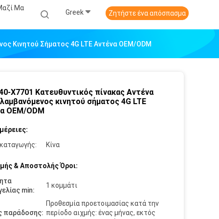
Μαζί Μα
Greek
Ζητήστε ένα απόσπασμα
νος Κινητού Σήματος 4G LTE Αντένα OEM/ODM
40-X7701 Κατευθυντικός πίνακας Αντένα
λαμβανόμενος κινητού σήματος 4G LTE
να OEM/ODM
μέρειες:
καταγωγής:
Κίνα
μής & Αποστολής Όροι:
ητα
1 κομμάτι
ελίας min:
Προθεσμία προετοιμασίας κατά την
ς παράδοσης:
περίοδο αιχμής: ένας μήνας, εκτός