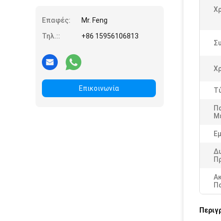
Χ
Επαφές:
Mr. Feng
Τηλ.::
+86 15956106813
Συ
Χ
Επικοινωνία
Τ
Π
Μ
Εμ
Δ
Π
Α
Π
Περιγ