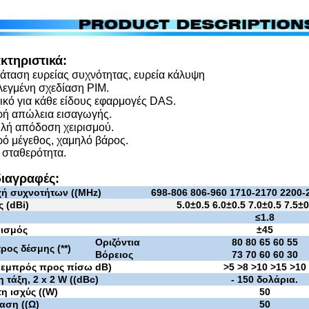
κτηριστικά:
ταση ευρείας συχνότητας, ευρεία κάλυψη
εγμένη σχεδίαση PIM.
ικό για κάθε είδους εφαρμογές DAS.
ή απώλεια εισαγωγής.
ή απόδοση χειρισμού.
ό μέγεθος, χαμηλό βάρος.
 σταθερότητα.
ιαγραφές:
χή συχνοτήτων ((MHz)
698-806 806-960 1710-2170 2200-
 (dBi)
5.0±0.5 6.0±0.5 7.0±0.5 7.5±0
≤
1.8
ισμός
±
45
Οριζόντια
80 80 65 60 55
ρος δέσμης (**)
Βόρειος
73 70 60 60 30
 εμπρός προς πίσω
dB)
>5 >8 >10 >15 >10
η τάξη, 2 x 2 W ((dBc)
- 150 δολάρια.
η ισχύς ((W)
50
αση ((Ω)
50