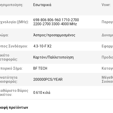
ρησιμοποίηση:
Εσωτερικά
Vswr:
698-806 806-960 1710-2700
χνολογία ((MHz):
Παραγ
2200-2700 3300-4000 MHz
ρώμα:
Άσπρος/προσαρμοσμένος
Δυναμ
ύπος Συνδέσμου:
4.3-10-F X2
Εφαρμ
ακέτο
Καρτόνι/Παλλετοποίηση
Προδι
εταφοράς:
πορικό Σήμα:
BF TECH
Καταγ
υνατότητα
Μέγεθ
200000PCS/YEAR
ροσφοράς:
Συσκε
καθάριστο Βάρος
0.610 κιλά
ακέτου:
ραφή προϊόντων