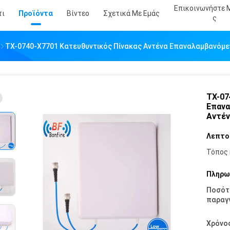
Επικοινωνήστε 
τι
Προϊόντα
Βίντεο
Σχετικά Με Εμάς
Σ
TX-0740-X7701 Κατευθυντικός Πίνακας Αντένα Επαναλαμβανόμε
TX-07
Επανα
Αντέ
Λεπτο
Τόπος 
Πληρω
Ποσότ
παραγγ
Χρόνο