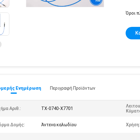
Όροι 
Κ
μερής Ενημέρωση
Περιγραφή Προϊόντων
Λειτο
ήμα Αριθ.:
TX-0740-X7701
Κύματ
όρμα Δομής:
Άντενα καλωδίου
Χρήση