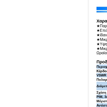
Χαρα
★Παρά
★Επιλ
★Ιδαν
★Μικρ
★Υψηλ
★Μικρ
Ωραία
Προδ
Περιο
Κέρδος
VSWR
Πολαρ
Διάμετ
Σχέση
PIM, 3
Μέγιστ
Αντίστ