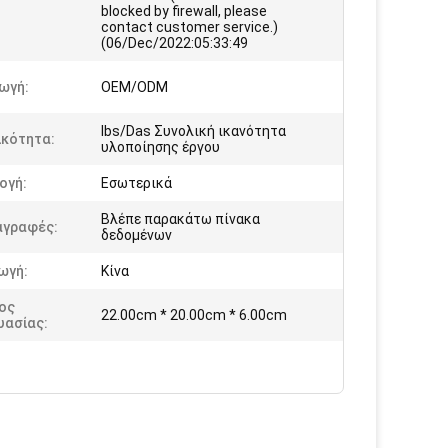
blocked by firewall, please
contact customer service.)
(06/Dec/2022:05:33:49
ωγή:
OEM/ODM
Ibs/Das Συνολική ικανότητα
ικότητα:
υλοποίησης έργου
ογή:
Εσωτερικά
Βλέπε παρακάτω πίνακα
αγραφές:
δεδομένων
ωγή:
Κίνα
ος
22.00cm * 20.00cm * 6.00cm
υασίας: