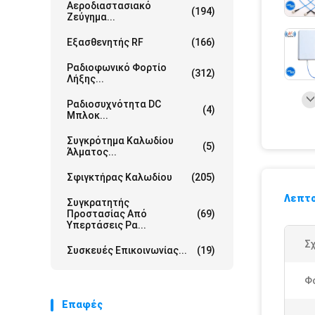
Αεροδιαστασιακό
(194)
Ζεύγημα...
Εξασθενητής RF
(166)
Ραδιοφωνικό Φορτίο
(312)
Λήξης...
Ραδιοσυχνότητα DC
(4)
Μπλοκ...
Συγκρότημα Καλωδίου
(5)
Άλματος...
Σφιγκτήρας Καλωδίου
(205)
Λεπτο
Συγκρατητής
Προστασίας Από
(69)
Υπερτάσεις Ρα...
Σχ
Συσκευές Επικοινωνίας...
(19)
Φ
Επαφές