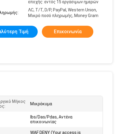
εποχής: εντός 15 εργάσιμων ημερών
ΛC, T/T, D/P, PayPal, Western Union,
πληρωμής:
Μικρό ποσό πληρωμής, Money Gram
αλύτερη Τιμή
Επικοινωνία
υργικό Μήκος
Μικρόκυμα
ος:
Ibs/Das/Pdas, Αντένα
:
επικοινωνίας
WAF DENY (Your access is