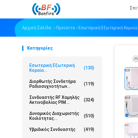
Σπί
Αρχική Σελίδα
Προϊόντα
Εσωτερική Εξωτερική Κεραία
Κατηγορίες
Εσωτερική Εξωτερική
(130)
Κεραία...
Διορθωτής Συνδετήρα
(119)
Ραδιοσυχνοτήτων...
Συνδυαστής RF Χαμηλής
(324)
Ακτινοβολίας PIM...
Δυναμικός Διαχωριστής
(510)
Κοιλότητας...
Υβριδικός Συνδυαστής
(419)