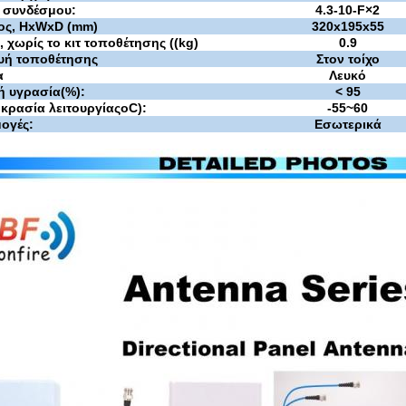
 συνδέσμου:
4.3-10-F×2
ος, HxWxD (mm)
320x195x55
 χωρίς το κιτ τοποθέτησης ((kg)
0.9
υή τοποθέτησης
Στον τοίχο
α
Λευκό
κή υγρασία
(
%
)
:
< 95
κρασία λειτουργίας
oC
):
-55
~
60
ογές:
Εσωτερικά