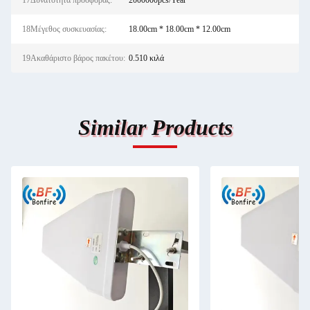
17Δυνατότητα προσφοράς:
2000000pcs/Year
18Μέγεθος συσκευασίας:
18.00cm * 18.00cm * 12.00cm
19Ακαθάριστο βάρος πακέτου:
0.510 κιλά
Similar Products