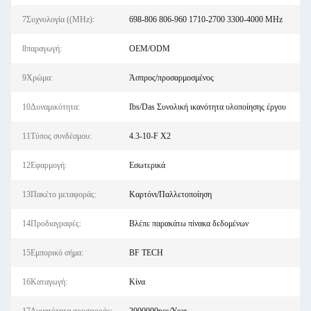
7Συχνολογία ((MHz):
698-806 806-960 1710-2700 3300-4000 MHz
8παραγωγή:
OEM/ODM
9Χρώμα:
Άσπρος/προσαρμοσμένος
10Δυναμικότητα:
Ibs/Das Συνολική ικανότητα υλοποίησης έργου
11Τύπος συνδέσμου:
4.3-10-F X2
12Εφαρμογή:
Εσωτερικά
13Πακέτο μεταφοράς:
Καρτόνι/Παλλετοποίηση
14Προδιαγραφές:
Βλέπε παρακάτω πίνακα δεδομένων
15Εμπορικό σήμα:
BF TECH
16Καταγωγή:
Κίνα