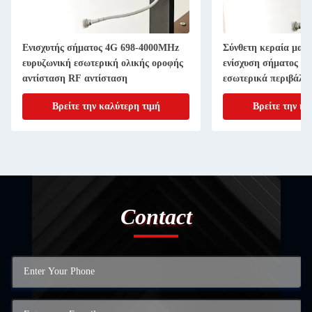
Ενισχυτής σήματος 4G 698-4000MHz
Σύνθετη κεραία μανι
ευρυζωνική εσωτερική ολικής οροφής
ενίσχυση σήματος R
αντίσταση RF αντίσταση
εσωτερικά περιβάλλ
Βρείτε την καλύτερη τιμή
Βρείτε την κα
Contact