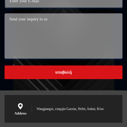
υποβολή
Wangjiangxi, επαρχία Gaoxin, Hefei, Anhui, Κίνα
Address