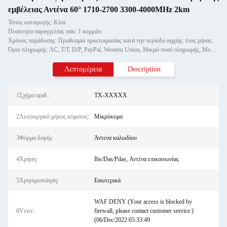
εμβέλειας Αντένα 60° 1710-2700 3300-4000MHz 2km
Τόπος καταγωγής: Κίνα
Ποσότητα παραγγελίας min: 1 κομμάτι
Χρόνος παράδοσης: Προθεσμία προετοιμασίας κατά την περίοδο αιχμής: ένας μήνας, εκτός εποχής: εντός 15 εργάσιμων ημερών
Όροι πληρωμής: ΛC, T/T, D/P, PayPal, Western Union, Μικρό ποσό πληρωμής, Money Gram
Λεπτομέρεια
Description
1Σχήμα αριθ.:
ΤΧ-XXXXX
2Λειτουργικό μήκος κύματος:
Μικρόκυμα
3Φόρμα δομής:
Άντενα καλωδίου
4Χρήση:
Ibs/Das/Pdas, Αντένα επικοινωνίας
5Χρησιμοποίηση:
Εσωτερικά
WAF DENY (Your access is blocked by
6Vswr:
firewall, please contact customer service.)
(06/Dec/2022:05:33:49