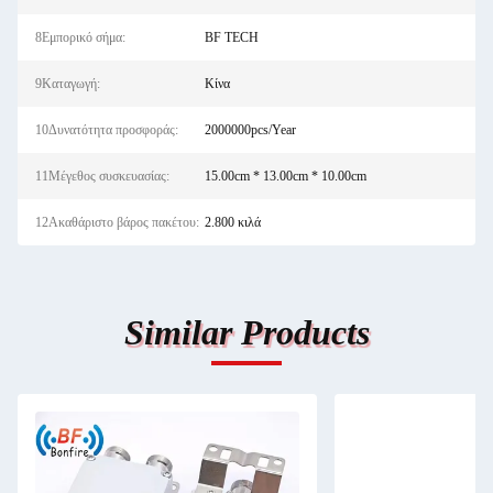
8Εμπορικό σήμα:
BF TECH
9Καταγωγή:
Κίνα
10Δυνατότητα προσφοράς:
2000000pcs/Year
11Μέγεθος συσκευασίας:
15.00cm * 13.00cm * 10.00cm
12Ακαθάριστο βάρος πακέτου:
2.800 κιλά
Similar Products