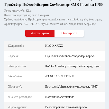
Τριπλέξερ Πολυσύνδεσμος Συνδυαστής SMB Γυναίκα IP60
Τόπος καταγωγής: Κίνα
Ποσότητα παραγγελίας min: 1 κομμάτι
Χρόνος παράδοσης: Προθεσμία προετοιμασίας κατά την περίοδο αιχμής: ένας μήνας, εκτός εποχής: εντός 15 εργάσιμων ημερών
Όροι πληρωμής: ΛC, T/T, D/P, PayPal, Western Union, Μικρό ποσό πληρωμής,
Λεπτομέρεια
Description
1Σχήμα αριθ.:
HLQ-XXXXX
2Χρώμα:
Γκρι/Κόκκινο/Μαύρο/Αναπροσαρμοσμένο
3Δυναμικότητα:
Ibs/Das Συνολική ικανότητα υλοποίησης έργου
4Διασύνδεση:
4.3-10 F / DIN-F/DIN F
5Εφαρμογή:
Εσωτερικές/εξωτερικές εγκαταστάσεις (IP65)
6Πακέτο μεταφοράς:
Καρτόνι/Παλλετοποίηση
7Προδιαγραφές:
Βλέπε παρακάτω πίνακα δεδομένων