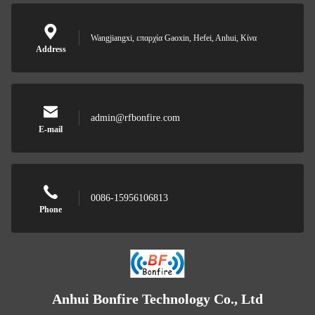
Wangjiangxi, επαρχία Gaoxin, Hefei, Anhui, Κίνα
Address
admin@rfbonfire.com
E-mail
0086-15956106813
Phone
Anhui Bonfire Technology Co., Ltd