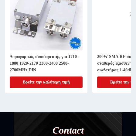
Δορυφορικός συσσωρευτής για 1710-
200W SMA RF συνδ
1880 1920-2170 2300-2400 2500-
σταθερός εξασθενητ
2700MHz DIN
συνδετήρας 1-40dB 
Βρείτε την καλύτερη τιμή
Βρείτε την κα
Contact