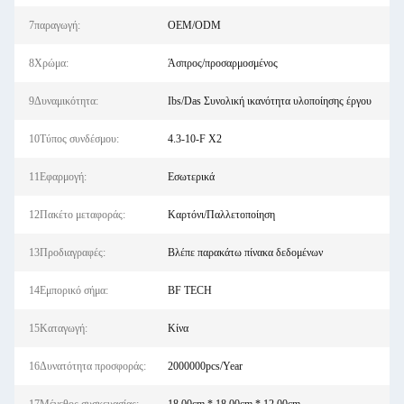
7παραγωγή:
OEM/ODM
8Χρώμα:
Άσπρος/προσαρμοσμένος
9Δυναμικότητα:
Ibs/Das Συνολική ικανότητα υλοποίησης έργου
10Τύπος συνδέσμου:
4.3-10-F X2
11Εφαρμογή:
Εσωτερικά
12Πακέτο μεταφοράς:
Καρτόνι/Παλλετοποίηση
13Προδιαγραφές:
Βλέπε παρακάτω πίνακα δεδομένων
14Εμπορικό σήμα:
BF TECH
15Καταγωγή:
Κίνα
16Δυνατότητα προσφοράς:
2000000pcs/Year