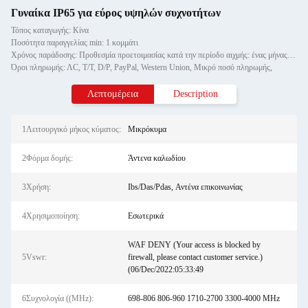
Γυναίκα IP65 για εύρος υψηλών συχνοτήτων
Τόπος καταγωγής: Κίνα
Ποσότητα παραγγελίας min: 1 κομμάτι
Χρόνος παράδοσης: Προθεσμία προετοιμασίας κατά την περίοδο αιχμής: ένας μήνας, εκτός εποχής: εντός 15 εργάσιμων ημερών
Όροι πληρωμής: ΛC, T/T, D/P, PayPal, Western Union, Μικρό ποσό πληρωμής,
Λεπτομέρεια
Description
1Λειτουργικό μήκος κύματος:
Μικρόκυμα
2Φόρμα δομής:
Άντενα καλωδίου
3Χρήση:
Ibs/Das/Pdas, Αντένα επικοινωνίας
4Χρησιμοποίηση:
Εσωτερικά
WAF DENY (Your access is blocked by
5Vswr:
firewall, please contact customer service.)
(06/Dec/2022:05:33:49
6Συχνολογία ((MHz):
698-806 806-960 1710-2700 3300-4000 MHz