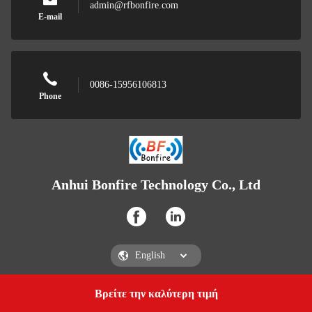
admin@rfbonfire.com
E-mail
0086-15956106813
Phone
Anhui Bonfire Technology Co., Ltd
Βρείτε την καλύτερη τιμή
Get a Quote
Anhui Bonfire Technology Co., Ltd