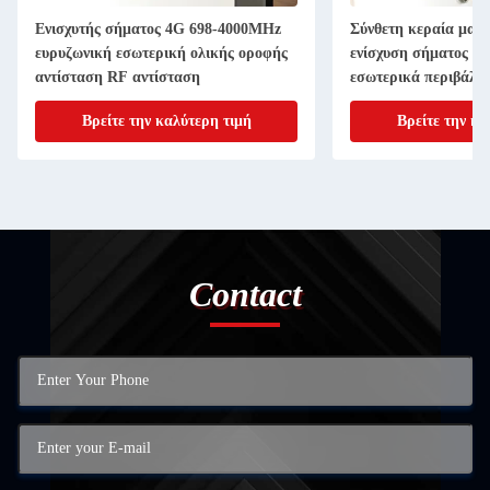
Ενισχυτής σήματος 4G 698-4000MHz
Σύνθετη κεραία μανι
ευρυζωνική εσωτερική ολικής οροφής
ενίσχυση σήματος R
αντίσταση RF αντίσταση
εσωτερικά περιβάλλ
Βρείτε την καλύτερη τιμή
Βρείτε την κα
Contact