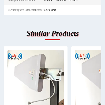
17Μέγεθος συσκευασίας:
18.00cm * 18.00cm * 12.00cm
18Ακαθάριστο βάρος πακέτου:
0.510 κιλά
Similar Products