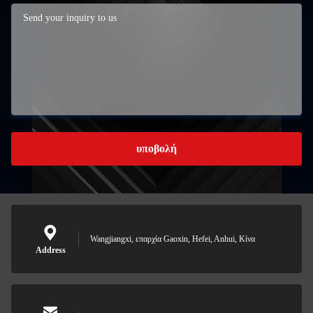
υποβολή
Wangjiangxi, επαρχία Gaoxin, Hefei, Anhui, Κίνα
Address