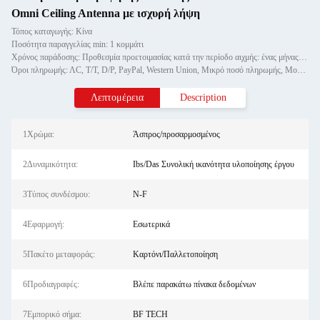
Omni Ceiling Antenna με ισχυρή λήψη
Τόπος καταγωγής: Κίνα
Ποσότητα παραγγελίας min: 1 κομμάτι
Χρόνος παράδοσης: Προθεσμία προετοιμασίας κατά την περίοδο αιχμής: ένας μήνας, εκτός εποχής: εντός 15 εργάσιμων ημερών
Όροι πληρωμής: ΛC, T/T, D/P, PayPal, Western Union, Μικρό ποσό πληρωμής, Money Gram
Λεπτομέρεια
Description
1Χρώμα:
Άσπρος/προσαρμοσμένος
2Δυναμικότητα:
Ibs/Das Συνολική ικανότητα υλοποίησης έργου
3Τύπος συνδέσμου:
N-F
4Εφαρμογή:
Εσωτερικά
5Πακέτο μεταφοράς:
Καρτόνι/Παλλετοποίηση
6Προδιαγραφές:
Βλέπε παρακάτω πίνακα δεδομένων
7Εμπορικό σήμα:
BF TECH