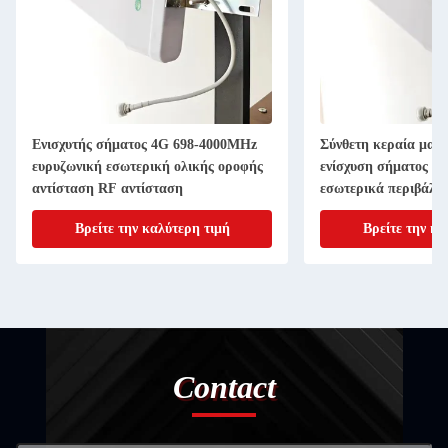
Ενισχυτής σήματος 4G 698-4000MHz
Σύνθετη κεραία μανι
ευρυζωνική εσωτερική ολικής οροφής
ενίσχυση σήματος R
αντίσταση RF αντίσταση
εσωτερικά περιβάλλ
Βρείτε την καλύτερη τιμή
Βρείτε την κα
Contact