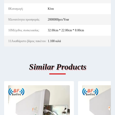
8Καταγωγή:
Κίνα
9Δυνατότητα προσφοράς:
2000000pcs/Year
10Μέγεθος συσκευασίας:
32.00cm * 22.00cm * 8.00cm
11Ακαθάριστο βάρος πακέτου:
1.100 κιλά
Similar Products