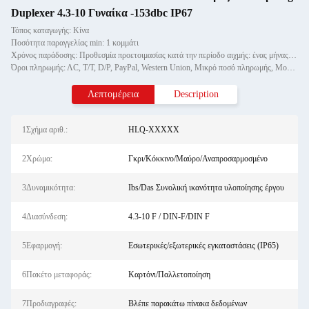
Duplexer 4.3-10 Γυναίκα -153dbc IP67
Τόπος καταγωγής: Κίνα
Ποσότητα παραγγελίας min: 1 κομμάτι
Χρόνος παράδοσης: Προθεσμία προετοιμασίας κατά την περίοδο αιχμής: ένας μήνας, εκτός εποχής: εντός 15 εργάσιμων ημερών
Όροι πληρωμής: ΛC, T/T, D/P, PayPal, Western Union, Μικρό ποσό πληρωμής, Money Gram
Λεπτομέρεια
Description
1Σχήμα αριθ.:
HLQ-XXXXX
2Χρώμα:
Γκρι/Κόκκινο/Μαύρο/Αναπροσαρμοσμένο
3Δυναμικότητα:
Ibs/Das Συνολική ικανότητα υλοποίησης έργου
4Διασύνδεση:
4.3-10 F / DIN-F/DIN F
5Εφαρμογή:
Εσωτερικές/εξωτερικές εγκαταστάσεις (IP65)
6Πακέτο μεταφοράς:
Καρτόνι/Παλλετοποίηση
7Προδιαγραφές:
Βλέπε παρακάτω πίνακα δεδομένων