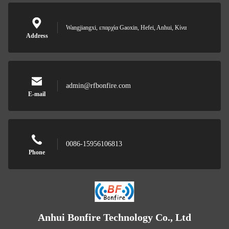
Wangjiangxi, επαρχία Gaoxin, Hefei, Anhui, Κίνα
Address
admin@rfbonfire.com
E-mail
0086-15956106813
Phone
Anhui Bonfire Technology Co., Ltd