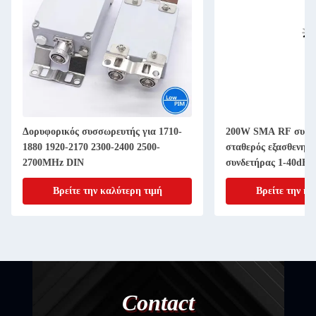
Δορυφορικός συσσωρευτής για 1710-
200W SMA RF συνδ
1880 1920-2170 2300-2400 2500-
σταθερός εξασθενητ
2700MHz DIN
συνδετήρας 1-40dB 
Βρείτε την καλύτερη τιμή
Βρείτε την κα
Contact