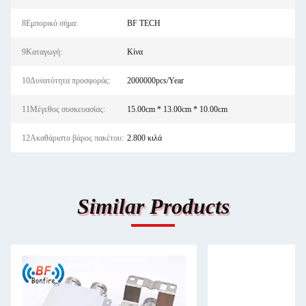
8Εμπορικό σήμα:
BF TECH
9Καταγωγή:
Κίνα
10Δυνατότητα προσφοράς:
2000000pcs/Year
11Μέγεθος συσκευασίας:
15.00cm * 13.00cm * 10.00cm
12Ακαθάριστο βάρος πακέτου:
2.800 κιλά
Similar Products