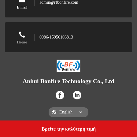
admin@rfbonfire.com
E-mail
0086-15956106813
Phone
Anhui Bonfire Technology Co., Ltd
Βρείτε την καλύτερη τιμή
Get a Quote
Anhui Bonfire Technology Co., Ltd