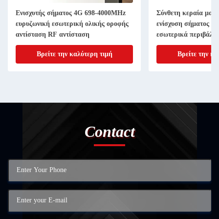
Ενισχυτής σήματος 4G 698-4000MHz
Σύνθετη κεραία μανι
ευρυζωνική εσωτερική ολικής οροφής
ενίσχυση σήματος R
αντίσταση RF αντίσταση
εσωτερικά περιβάλλ
Βρείτε την καλύτερη τιμή
Βρείτε την κα
Contact