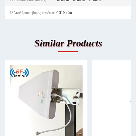
17Μέγεθος συσκευασίας:
18.00cm * 18.00cm * 12.00cm
18Ακαθάριστο βάρος πακέτου:
0.510 κιλά
Similar Products