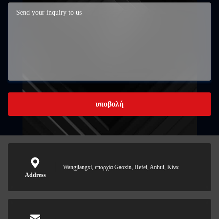
υποβολή
Wangjiangxi, επαρχία Gaoxin, Hefei, Anhui, Κίνα
Address