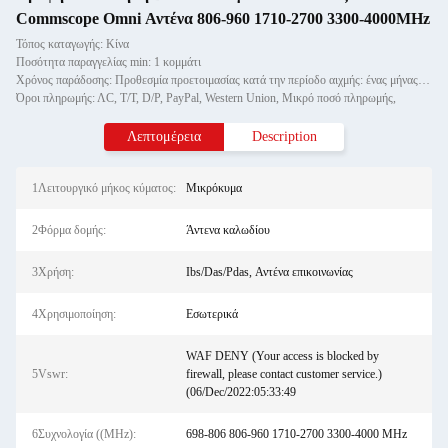
Commscope Omni Αντένα 806-960 1710-2700 3300-4000MHz
Τόπος καταγωγής: Κίνα
Ποσότητα παραγγελίας min: 1 κομμάτι
Χρόνος παράδοσης: Προθεσμία προετοιμασίας κατά την περίοδο αιχμής: ένας μήνας, εκτός εποχής: εντός 15 εργάσιμων ημερών
Όροι πληρωμής: ΛC, T/T, D/P, PayPal, Western Union, Μικρό ποσό πληρωμής,
Λεπτομέρεια
Description
1Λειτουργικό μήκος κύματος:
Μικρόκυμα
2Φόρμα δομής:
Άντενα καλωδίου
3Χρήση:
Ibs/Das/Pdas, Αντένα επικοινωνίας
4Χρησιμοποίηση:
Εσωτερικά
WAF DENY (Your access is blocked by
5Vswr:
firewall, please contact customer service.)
(06/Dec/2022:05:33:49
6Συχνολογία ((MHz):
698-806 806-960 1710-2700 3300-4000 MHz