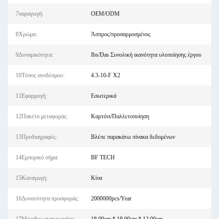
7παραγωγή:
OEM/ODM
8Χρώμα:
Άσπρος/προσαρμοσμένος
9Δυναμικότητα:
Ibs/Das Συνολική ικανότητα υλοποίησης έργου
10Τύπος συνδέσμου:
4.3-10-F X2
11Εφαρμογή:
Εσωτερικά
12Πακέτο μεταφοράς:
Καρτόνι/Παλλετοποίηση
13Προδιαγραφές:
Βλέπε παρακάτω πίνακα δεδομένων
14Εμπορικό σήμα:
BF TECH
15Καταγωγή:
Κίνα
16Δυνατότητα προσφοράς:
2000000pcs/Year