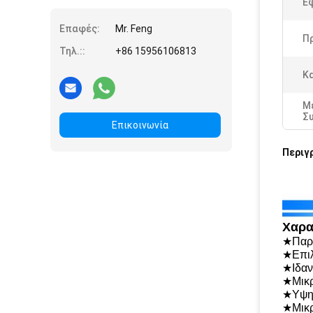
Ε
Επαφές:
Mr. Feng
Π
Τηλ.::
+86 15956106813
Κ
Μ
Σ
Επικοινωνία
Περιγ
Χαρα
★Παρά
★Επιλ
★Ιδαν
★Μικρ
★Υψηλ
★Μικρ