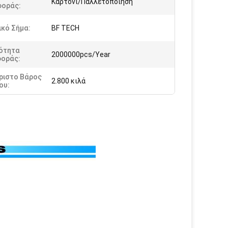
Καρτόνι/Παλλετοποίηση
οράς:
κό Σήμα:
BF TECH
ότητα
2000000pcs/Year
οράς:
ριστο Βάρος
2.800 κιλά
ου: