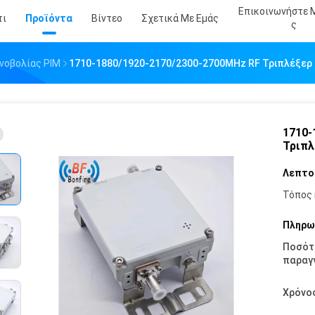
Επικοινωνήστε 
τι
Προϊόντα
Βίντεο
Σχετικά Με Εμάς
Σ
νοβολίας PIM
1710-1880/1920-2170/2300-2700MHz RF Τριπλέξερ
1710-
Τριπλ
Λεπτο
Τόπος 
Πληρω
Ποσότ
παραγγ
Χρόνο