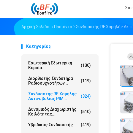
Σπί
Αρχική Σελίδα
Προϊόντα
Συνδυαστής RF Χαμηλής Ακτι
Κατηγορίες
Εσωτερική Εξωτερική
(130)
Κεραία...
Διορθωτής Συνδετήρα
(119)
Ραδιοσυχνοτήτων...
Συνδυαστής RF Χαμηλής
(324)
Ακτινοβολίας PIM...
Δυναμικός Διαχωριστής
(510)
Κοιλότητας...
Υβριδικός Συνδυαστής
(419)