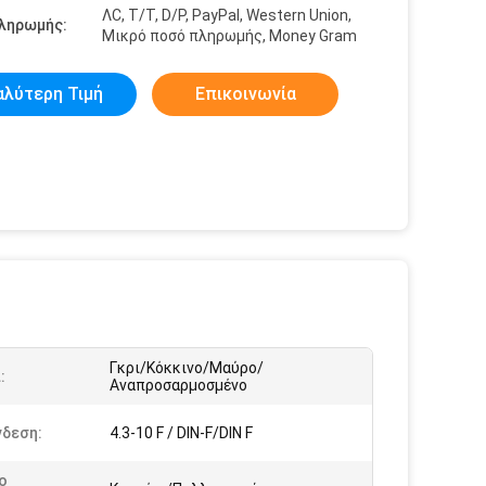
ΛC, T/T, D/P, PayPal, Western Union,
πληρωμής:
Μικρό ποσό πληρωμής, Money Gram
αλύτερη Τιμή
Επικοινωνία
Γκρι/Κόκκινο/Μαύρο/
:
Αναπροσαρμοσμένο
νδεση:
4.3-10 F / DIN-F/DIN F
ο