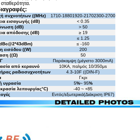
 σταθερότητα.
ιαγραφές:
χή συχνοτήτων ((MHz)
1710-1880
1920-2170
2300-2700
ια εισαγωγής (dB)
< 0.35
νωση (dB)
> 50
ια απόδοσης (dB)
≥ 19
≤ 1.25
(dBc@2*43dBm)
≤ -160
η εισόδου ((W)
200
αση ((Ω)
50
ΣΓ
Παράκαμψη (μέγιστο 3000mA)
ασία από κεραυνό
10KA, παλμός 10/350μs
τήρας ραδιοσυχνοτήτων
4.3-10F ((DIN-F)
α
Γκρι
κή υγρασία
5
%
~ 95
%
κρασία λειτουργίας
°C
)
-40 ~ +85
ογές
Εντός/εξωτερικά
(
Διάκριση IP67
)