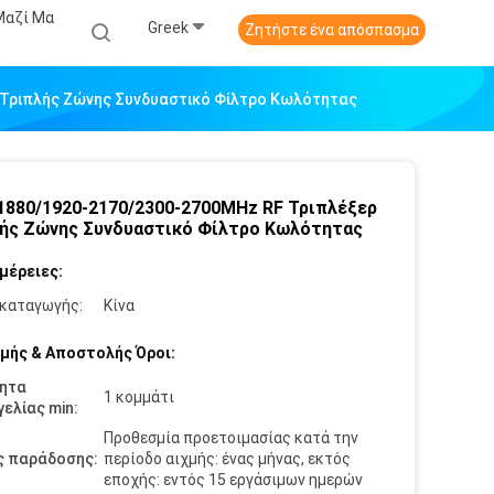
Μαζί Μα
Greek
Ζητήστε ένα απόσπασμα
 Τριπλής Ζώνης Συνδυαστικό Φίλτρο Κωλότητας
1880/1920-2170/2300-2700MHz RF Τριπλέξερ
ής Ζώνης Συνδυαστικό Φίλτρο Κωλότητας
μέρειες:
καταγωγής:
Κίνα
μής & Αποστολής Όροι:
ητα
1 κομμάτι
ελίας min:
Προθεσμία προετοιμασίας κατά την
ς παράδοσης:
περίοδο αιχμής: ένας μήνας, εκτός
εποχής: εντός 15 εργάσιμων ημερών