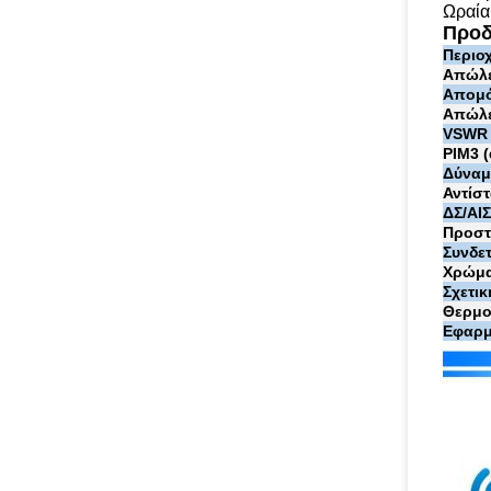
Ωραία
Προδ
Περιο
Απώλε
Απομό
Απώλε
VSWR
PIM3 
Δύναμ
Αντίστ
ΔΣ/ΑΙ
Προστ
Συνδε
Χρώμ
Σχετι
Θερμο
Εφαρμ