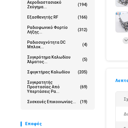
Αεροδιαστασιακό
(194)
Ζεύγημα...
Εξασθενητής RF
(166)
Ραδιοφωνικό Φορτίο
(312)
Λήξης...
Ραδιοσυχνότητα DC
(4)
Μπλοκ...
Συγκρότημα Καλωδίου
(5)
Άλματος...
Σφιγκτήρας Καλωδίου
(205)
Λεπτο
Συγκρατητής
Προστασίας Από
(69)
Υπερτάσεις Ρα...
Σχ
Συσκευές Επικοινωνίας...
(19)
Δ
Επαφές