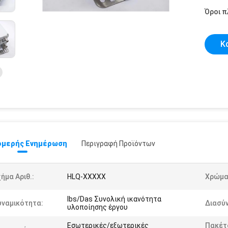
Όροι 
Κ
μερής Ενημέρωση
Περιγραφή Προϊόντων
ήμα Αριθ.:
HLQ-XXXXX
Χρώμα
Ibs/Das Συνολική ικανότητα
υναμικότητα:
Διασύ
υλοποίησης έργου
Εσωτερικές/εξωτερικές
Πακέτ