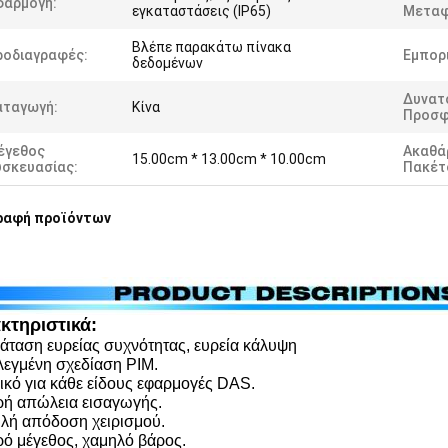
φαρμογή:
εγκαταστάσεις (IP65)
Μεταφ
Βλέπε παρακάτω πίνακα
ροδιαγραφές:
Εμπορι
δεδομένων
Δυνατ
αταγωγή:
Κίνα
Προσφ
έγεθος
Ακαθά
15.00cm * 13.00cm * 10.00cm
υσκευασίας:
Πακέτ
ραφή προϊόντων
κτηριστικά:
ταση ευρείας συχνότητας, ευρεία κάλυψη
εγμένη σχεδίαση PIM.
ικό για κάθε είδους εφαρμογές DAS.
ή απώλεια εισαγωγής.
ή απόδοση χειρισμού.
ό μέγεθος, χαμηλό βάρος.