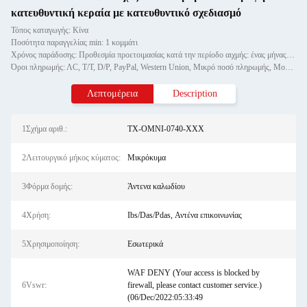
κατευθυντική κεραία με κατευθυντικό σχεδιασμό
Τόπος καταγωγής: Κίνα
Ποσότητα παραγγελίας min: 1 κομμάτι
Χρόνος παράδοσης: Προθεσμία προετοιμασίας κατά την περίοδο αιχμής: ένας μήνας, εκτός εποχής: εντός 15 εργάσιμων ημερών
Όροι πληρωμής: ΛC, T/T, D/P, PayPal, Western Union, Μικρό ποσό πληρωμής, Money Gram
Λεπτομέρεια
Description
1Σχήμα αριθ.:
TX-OMNI-0740-XXX
2Λειτουργικό μήκος κύματος:
Μικρόκυμα
3Φόρμα δομής:
Άντενα καλωδίου
4Χρήση:
Ibs/Das/Pdas, Αντένα επικοινωνίας
5Χρησιμοποίηση:
Εσωτερικά
WAF DENY (Your access is blocked by
6Vswr:
firewall, please contact customer service.)
(06/Dec/2022:05:33:49