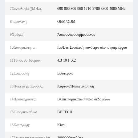
7Συχνολογία ((MHz):
698-806 806-960 1710-2700 3300-4000 MHz
8παραγωγή:
OEM/ODM
9Χρώμα:
Άσπρος/προσαρμοσμένος
10Δυναμικότητα:
Ibs/Das Συνολική ικανότητα υλοποίησης έργου
11Τύπος συνδέσμου:
4.3-10-F X2
12Εφαρμογή:
Εσωτερικά
13Πακέτο μεταφοράς:
Καρτόνι/Παλλετοποίηση
14Προδιαγραφές:
Βλέπε παρακάτω πίνακα δεδομένων
15Εμπορικό σήμα:
BF TECH
16Καταγωγή:
Κίνα