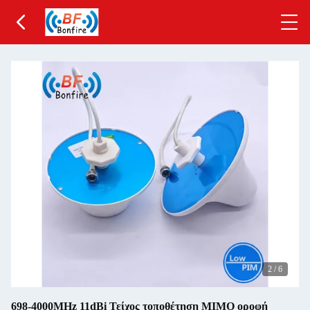
2
/
6
698-4000MHz 11dBi Τείχος τοποθέτηση MIMO οροφή