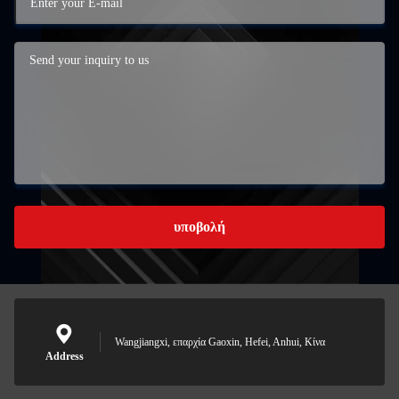
υποβολή
Wangjiangxi, επαρχία Gaoxin, Hefei, Anhui, Κίνα
Address