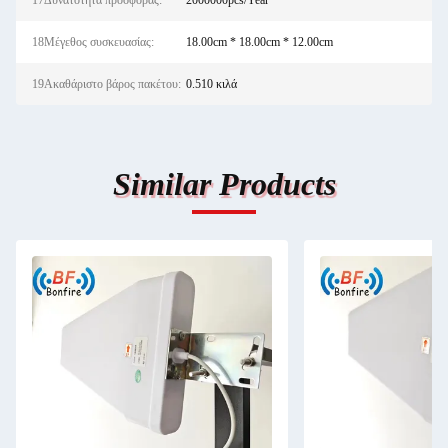
17Δυνατότητα προσφοράς:
2000000pcs/Year
18Μέγεθος συσκευασίας:
18.00cm * 18.00cm * 12.00cm
19Ακαθάριστο βάρος πακέτου:
0.510 κιλά
Similar Products