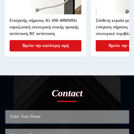
Ενισχυτής σήματος 4G 698-4000MHz
Σύνθετη κεραία μανι
ευρυζωνική εσωτερική ολικής οροφής
ενίσχυση σήματος R
αντίσταση RF αντίσταση
εσωτερικά περιβάλλ
Βρείτε την καλύτερη τιμή
Βρείτε την κα
Contact