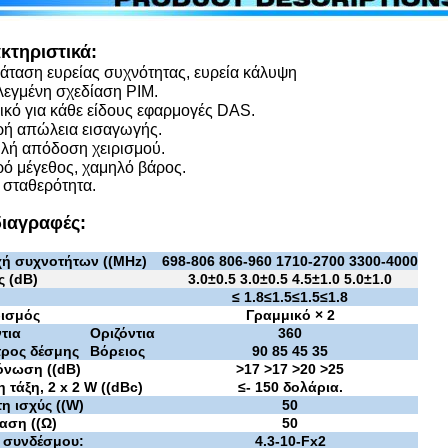
κτηριστικά:
ταση ευρείας συχνότητας, ευρεία κάλυψη
εγμένη σχεδίαση PIM.
ικό για κάθε είδους εφαρμογές DAS.
ή απώλεια εισαγωγής.
ή απόδοση χειρισμού.
ό μέγεθος, χαμηλό βάρος.
 σταθερότητα.
ιαγραφές:
χή συχνοτήτων ((MHz)
698-806 806-960 1710-2700 3300-4000
ς (dB)
3.0±0.5 3.0±0.5 4.5±1.0 5.0±1.0
≤ 1.8
≤
1.5
≤
1.5
≤
1.8
ισμός
Γραμμικό × 2
τια
Οριζόντια
360
τρος δέσμης
Βόρειος
90 85 45 35
νωση ((dB)
>17 >17 >20 >25
η τάξη, 2 x 2 W ((dBc)
≤
- 150 δολάρια.
η ισχύς ((W)
50
αση ((Ω)
50
 συνδέσμου
:
4.3-10-Fx2