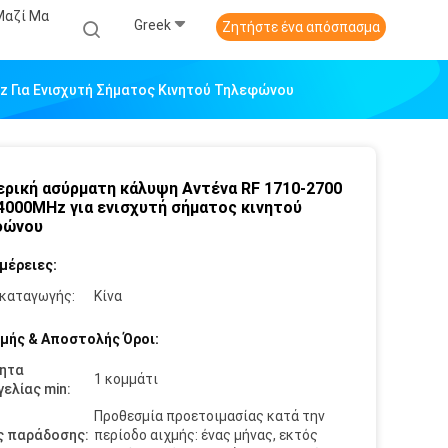
Μαζί Μα
Greek
Ζητήστε ένα απόσπασμα
 Για Ενισχυτή Σήματος Κινητού Τηλεφώνου
ρική ασύρματη κάλυψη Αντένα RF 1710-2700
4000MHz για ενισχυτή σήματος κινητού
φώνου
μέρειες:
καταγωγής:
Κίνα
μής & Αποστολής Όροι:
ητα
1 κομμάτι
ελίας min:
Προθεσμία προετοιμασίας κατά την
ς παράδοσης:
περίοδο αιχμής: ένας μήνας, εκτός