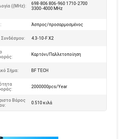
698-806 806-960 1710-2700
ογία ((MHz):
3300-4000 MHz
:
Άσπρος/προσαρμοσμένος
 Συνδέσμου:
4.3-10-F X2
ο
Καρτόνι/Παλλετοποίηση
οράς:
κό Σήμα:
BF TECH
ότητα
2000000pcs/Year
οράς:
ριστο Βάρος
0.510 κιλά
ου: