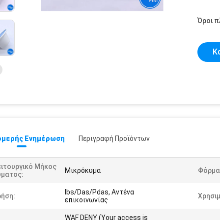
Όροι 
Κ
μερής Ενημέρωση
Περιγραφή Προϊόντων
ειτουργικό Μήκος
Μικρόκυμα
Φόρμα
ύματος:
Ibs/Das/Pdas, Αντένα
ρήση:
Χρησι
επικοινωνίας
WAF DENY (Your access is