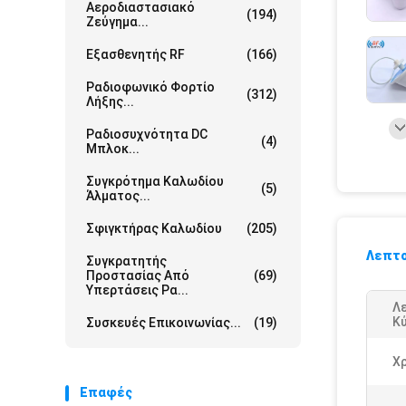
Αεροδιαστασιακό
(194)
Ζεύγημα...
Εξασθενητής RF
(166)
Ραδιοφωνικό Φορτίο
(312)
Λήξης...
Ραδιοσυχνότητα DC
(4)
Μπλοκ...
Συγκρότημα Καλωδίου
(5)
Άλματος...
Σφιγκτήρας Καλωδίου
(205)
Λεπτο
Συγκρατητής
Προστασίας Από
(69)
Υπερτάσεις Ρα...
Λ
Κ
Συσκευές Επικοινωνίας...
(19)
Χ
Επαφές