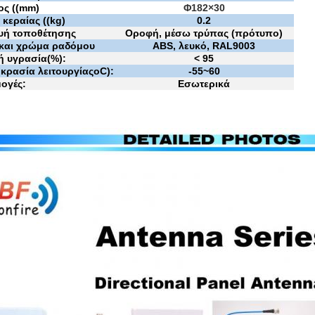
ος ((mm)
Φ
182×30
κεραίας ((kg)
0.2
υή τοποθέτησης
Οροφή, μέσω τρύπας (πρότυπο)
 και χρώμα ραδόμου
ABS, λευκό, RAL9003
κή υγρασία
(
%
)
:
< 95
κρασία λειτουργίας
oC
):
-55
~
60
ογές:
Εσωτερικά