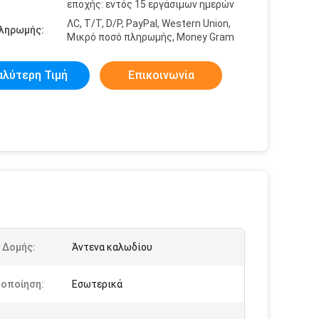
εποχής: εντός 15 εργάσιμων ημερών
ΛC, T/T, D/P, PayPal, Western Union,
πληρωμής:
Μικρό ποσό πληρωμής, Money Gram
αλύτερη Τιμή
Επικοινωνία
 Δομής:
Άντενα καλωδίου
μοποίηση:
Εσωτερικά