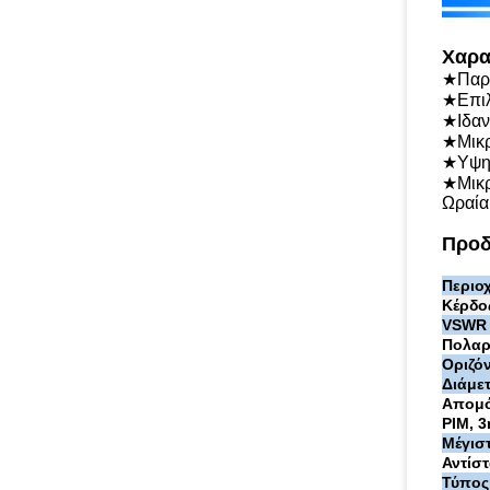
Χαρα
★Παρά
★Επιλ
★Ιδαν
★Μικρ
★Υψηλ
★Μικρ
Ωραία
Προδ
Περιο
Κέρδο
VSWR
Πολαρ
Οριζόν
Διάμε
Απομό
PIM, 3
Μέγιστ
Αντίστ
Τύπος