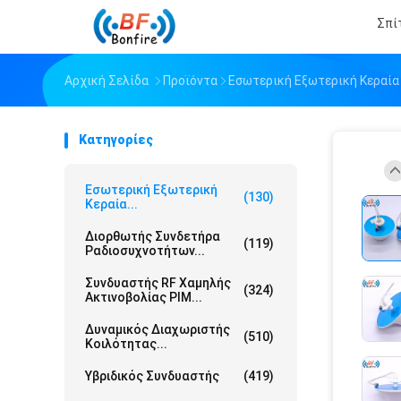
Σπί
Αρχική Σελίδα
Προϊόντα
Εσωτερική Εξωτερική Κεραία
Κατηγορίες
Εσωτερική Εξωτερική
(130)
Κεραία...
Διορθωτής Συνδετήρα
(119)
Ραδιοσυχνοτήτων...
Συνδυαστής RF Χαμηλής
(324)
Ακτινοβολίας PIM...
Δυναμικός Διαχωριστής
(510)
Κοιλότητας...
Υβριδικός Συνδυαστής
(419)