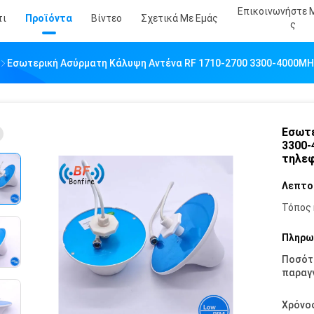
Επικοινωνήστε 
τι
Προϊόντα
Βίντεο
Σχετικά Με Εμάς
Σ
Εσωτερική Ασύρματη Κάλυψη Αντένα RF 1710-2700 3300-4000MHz
Εσωτε
3300-
τηλε
Λεπτο
Τόπος 
Πληρω
Ποσότ
παραγγ
Χρόνο