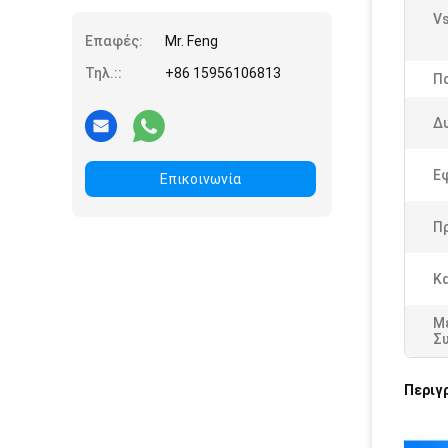
Vs
Επαφές:
Mr. Feng
Τηλ.::
+86 15956106813
Π
Δ
Ε
Επικοινωνία
Π
Κ
Μ
Σ
Περιγ