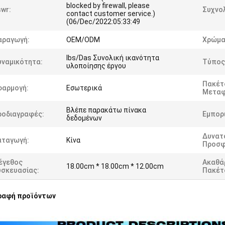
blocked by firewall, please
wr:
Συχνολ
contact customer service.)
(06/Dec/2022:05:33:49
αραγωγή:
OEM/ODM
Χρώμα
Ibs/Das Συνολική ικανότητα
υναμικότητα:
Τύπος
υλοποίησης έργου
Πακέτ
φαρμογή:
Εσωτερικά
Μεταφ
Βλέπε παρακάτω πίνακα
ροδιαγραφές:
Εμπορι
δεδομένων
Δυνατ
αταγωγή:
Κίνα
Προσφ
έγεθος
Ακαθά
18.00cm * 18.00cm * 12.00cm
υσκευασίας:
Πακέτ
ραφή προϊόντων