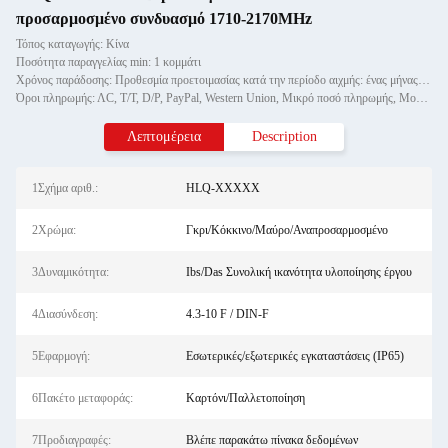
προσαρμοσμένο συνδυασμό 1710-2170MHz
Τόπος καταγωγής: Κίνα
Ποσότητα παραγγελίας min: 1 κομμάτι
Χρόνος παράδοσης: Προθεσμία προετοιμασίας κατά την περίοδο αιχμής: ένας μήνας, εκτός εποχής: εντός 15 εργάσιμων ημερών
Όροι πληρωμής: ΛC, T/T, D/P, PayPal, Western Union, Μικρό ποσό πληρωμής, Money Gram
Λεπτομέρεια
Description
1Σχήμα αριθ.:
HLQ-XXXXX
2Χρώμα:
Γκρι/Κόκκινο/Μαύρο/Αναπροσαρμοσμένο
3Δυναμικότητα:
Ibs/Das Συνολική ικανότητα υλοποίησης έργου
4Διασύνδεση:
4.3-10 F / DIN-F
5Εφαρμογή:
Εσωτερικές/εξωτερικές εγκαταστάσεις (IP65)
6Πακέτο μεταφοράς:
Καρτόνι/Παλλετοποίηση
7Προδιαγραφές:
Βλέπε παρακάτω πίνακα δεδομένων