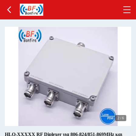
2
/
6
HLQ-XXXXX RF Diplexer για 806-824/851-869MHz και