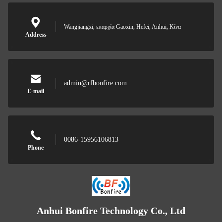
Wangjiangxi, επαρχία Gaoxin, Hefei, Anhui, Κίνα
Address
admin@rfbonfire.com
E-mail
0086-15956106813
Phone
Anhui Bonfire Technology Co., Ltd