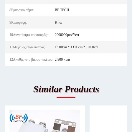
8Εμπορικό σήμα:
BF TECH
9Καταγωγή:
Κίνα
10Δυνατότητα προσφοράς:
2000000pcs/Year
11Μέγεθος συσκευασίας:
15.00cm * 13.00cm * 10.00cm
12Ακαθάριστο βάρος πακέτου:
2.800 κιλά
Similar Products