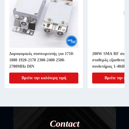
Δορυφορικός συσσωρευτής για 1710-
200W SMA RF συνδ
1880 1920-2170 2300-2400 2500-
σταθερός εξασθενητ
2700MHz DIN
συνδετήρας 1-40dB 
Βρείτε την καλύτερη τιμή
Βρείτε την κα
Contact