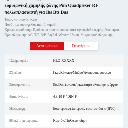
ευρυζωνική χαμηλής ζώνης Pim Quadplexer RF
πολλαπλασιαστή για Ibs Bts Das
Τόπος καταγωγής: Κίνα
Ποσότητα παραγγελίας min: 1 κομμάτι
Χρόνος παράδοσης: Προθεσμία προετοιμασίας κατά την περίοδο αιχμής: ένας μήνας, εκτός εποχής: εντός 15 εργάσιμων ημερών
Όροι πληρωμής: ΛC, T/T, D/P, PayPal, Western Union, Μικρό ποσό πληρωμής,
Λεπτομέρεια
Description
1Σχήμα αριθ.:
HLQ-XXXXX
2Χρώμα:
Γκρι/Κόκκινο/Μαύρο/Αναπροσαρμοσμένο
3Δυναμικότητα:
Ibs/Das Συνολική ικανότητα υλοποίησης έργου
4Διασύνδεση:
4.3-10 F / DIN-F
5Εφαρμογή:
Εσωτερικές/εξωτερικές εγκαταστάσεις (IP65)
6Πακέτο μεταφοράς:
Καρτόνι/Παλλετοποίηση