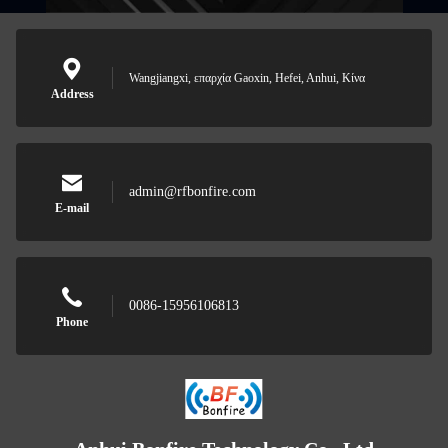
Wangjiangxi, επαρχία Gaoxin, Hefei, Anhui, Κίνα
Address
admin@rfbonfire.com
E-mail
0086-15956106813
Phone