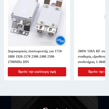
Δορυφορικός συσσωρευτής για 1710-
200W SMA RF συνδ
1880 1920-2170 2300-2400 2500-
σταθερός εξασθενητ
2700MHz DIN
συνδετήρας 1-40dB 
Βρείτε την καλύτερη τιμή
Βρείτε την κα