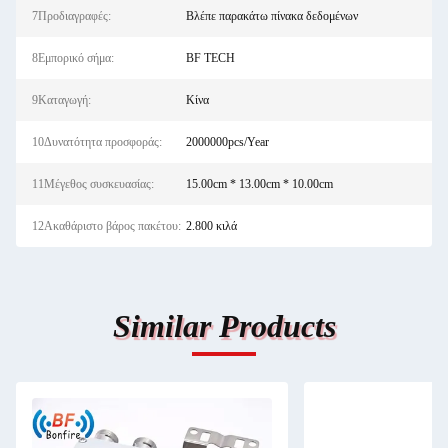
7Προδιαγραφές:
Βλέπε παρακάτω πίνακα δεδομένων
8Εμπορικό σήμα:
BF TECH
9Καταγωγή:
Κίνα
10Δυνατότητα προσφοράς:
2000000pcs/Year
11Μέγεθος συσκευασίας:
15.00cm * 13.00cm * 10.00cm
12Ακαθάριστο βάρος πακέτου:
2.800 κιλά
Similar Products