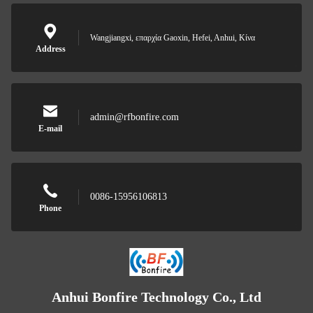
Wangjiangxi, επαρχία Gaoxin, Hefei, Anhui, Κίνα
Address
admin@rfbonfire.com
E-mail
0086-15956106813
Phone
Anhui Bonfire Technology Co., Ltd