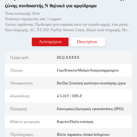
ζώνης συνδυαστής N θηλυκό για αμφίδρομο
Τόπος καταγωγής: Κίνα
Ποσότητα παραγγελίας min: 1 κομμάτι
Χρόνος παράδοσης: Προθεσμία προετοιμασίας κατά την περίοδο αιχμής: ένας μήνας, εκτός εποχής: εντός 15 εργάσιμων ημερών
Όροι πληρωμής: ΛC, T/T, D/P, PayPal, Western Union, Μικρό ποσό πληρωμής, Money Gram
Λεπτομέρεια
Description
1Σχήμα αριθ.:
HLQ-XXXXX
2Χρώμα:
Γκρι/Κόκκινο/Μαύρο/Αναπροσαρμοσμένο
3Δυναμικότητα:
Ibs/Das Συνολική ικανότητα υλοποίησης έργου
4Διασύνδεση:
4.3-10 F / DIN-F
5Εφαρμογή:
Εσωτερικές/εξωτερικές εγκαταστάσεις (IP65)
6Πακέτο μεταφοράς:
Καρτόνι/Παλλετοποίηση
7Προδιαγραφές:
Βλέπε παρακάτω πίνακα δεδομένων