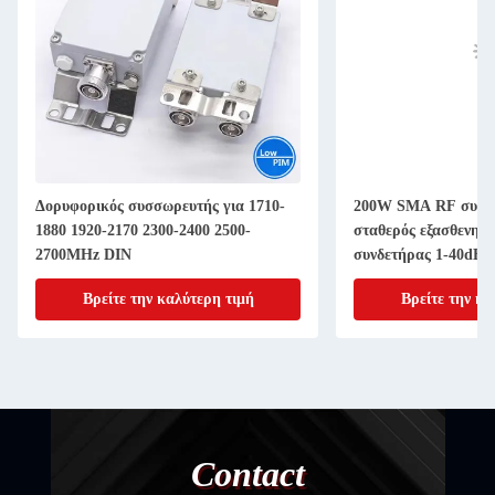
Δορυφορικός συσσωρευτής για 1710-
200W SMA RF συνδ
1880 1920-2170 2300-2400 2500-
σταθερός εξασθενητ
2700MHz DIN
συνδετήρας 1-40dB 
Βρείτε την καλύτερη τιμή
Βρείτε την κα
Contact