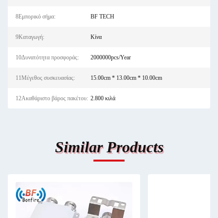
8Εμπορικό σήμα:
BF TECH
9Καταγωγή:
Κίνα
10Δυνατότητα προσφοράς:
2000000pcs/Year
11Μέγεθος συσκευασίας:
15.00cm * 13.00cm * 10.00cm
12Ακαθάριστο βάρος πακέτου:
2.800 κιλά
Similar Products