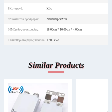
8Καταγωγή:
Κίνα
9Δυνατότητα προσφοράς:
2000000pcs/Year
10Μέγεθος συσκευασίας:
18.00cm * 16.00cm * 4.00cm
11Ακαθάριστο βάρος πακέτου:
1.500 κιλά
Similar Products