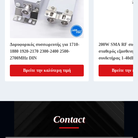
Δορυφορικός συσσωρευτής για 1710-
200W SMA RF συνδ
1880 1920-2170 2300-2400 2500-
σταθερός εξασθενητ
2700MHz DIN
συνδετήρας 1-40dB 
Βρείτε την καλύτερη τιμή
Βρείτε την κα
Contact