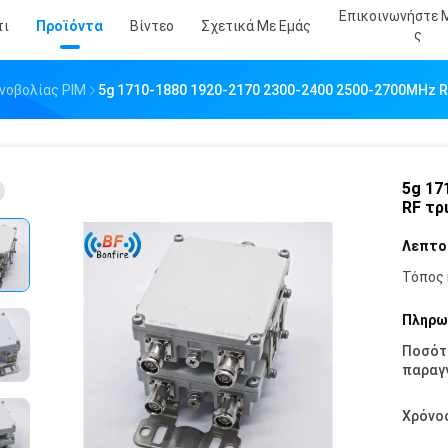
Επικοινωνήστε 
τι
Προϊόντα
Βίντεο
Σχετικά Με Εμάς
Σ
νοβολίας PIM
5g 1710-1880 1920-2170 2300-2400 2500-2700MHz R
5g 17
RF τρ
Λεπτο
Τόπος 
Πληρω
Ποσότ
παραγγ
Χρόνο