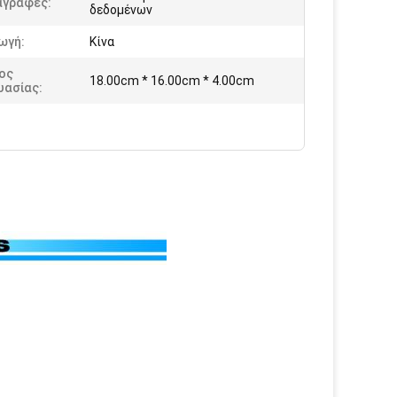
αγραφές:
δεδομένων
ωγή:
Κίνα
ος
18.00cm * 16.00cm * 4.00cm
υασίας: