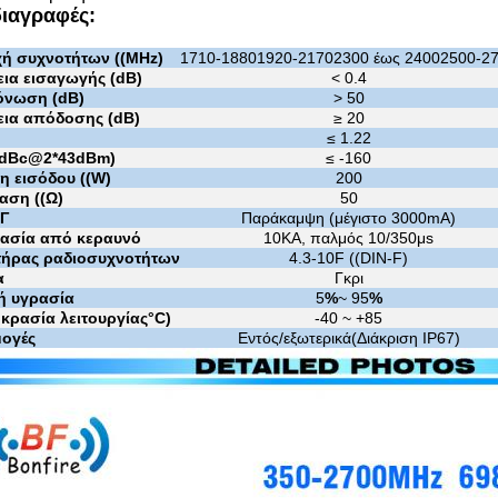
ιαγραφές:
χή συχνοτήτων ((MHz)
1710-1880
1920-2170
2300 έως 2400
2500-2
ια εισαγωγής (dB)
< 0.4
νωση (dB)
> 50
ια απόδοσης (dB)
≥ 20
≤ 1.22
(dBc@2*43dBm)
≤ -160
η εισόδου ((W)
200
αση ((Ω)
50
ΣΓ
Παράκαμψη (μέγιστο 3000mA)
ασία από κεραυνό
10KA, παλμός 10/350μs
τήρας ραδιοσυχνοτήτων
4.3-10F ((DIN-F)
α
Γκρι
κή υγρασία
5
%
~ 95
%
κρασία λειτουργίας
°C
)
-40 ~ +85
ογές
Εντός/εξωτερικά
(
Διάκριση IP67
)