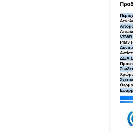
Προδ
Περιο
Απώλε
Απομό
Απώλε
VSWR
PIM3 
Δύναμ
Αντίστ
ΔΣ/ΑΙ
Προστ
Συνδε
Χρώμ
Σχετι
Θερμο
Εφαρμ