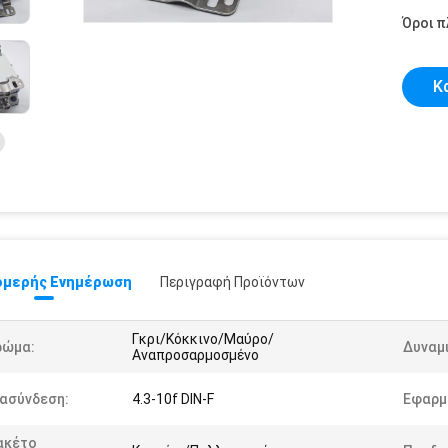
Όροι 
Κ
μερής Ενημέρωση
Περιγραφή Προϊόντων
Γκρι/Κόκκινο/Μαύρο/
ρώμα:
Δυναμ
Αναπροσαρμοσμένο
ιασύνδεση:
4.3-10f DIN-F
Εφαρμ
ακέτο