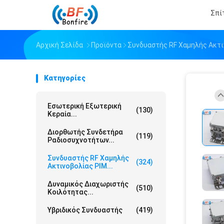
Σπί
Αρχική Σελίδα
Προϊόντα
Συνδυαστής RF Χαμηλής Ακτι
Κατηγορίες
Εσωτερική Εξωτερική
(130)
Κεραία...
Διορθωτής Συνδετήρα
(119)
Ραδιοσυχνοτήτων...
Συνδυαστής RF Χαμηλής
(324)
Ακτινοβολίας PIM...
Δυναμικός Διαχωριστής
(510)
Κοιλότητας...
Υβριδικός Συνδυαστής
(419)