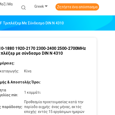
Μαζί Μα
Greek
Ζητήστε ένα απόσπασμα
F Τριπλέξερ Με Σύνδεσμο DIN N 4310
10-1880 1920-2170 2300-2400 2500-2700MHz
ιπλέξερ με σύνδεσμο DIN N 4310
μέρειες:
καταγωγής:
Κίνα
μής & Αποστολής Όροι:
ητα
1 κομμάτι
ελίας min:
Προθεσμία προετοιμασίας κατά την
ς παράδοσης:
περίοδο αιχμής: ένας μήνας, εκτός
εποχής: εντός 15 εργάσιμων ημερών