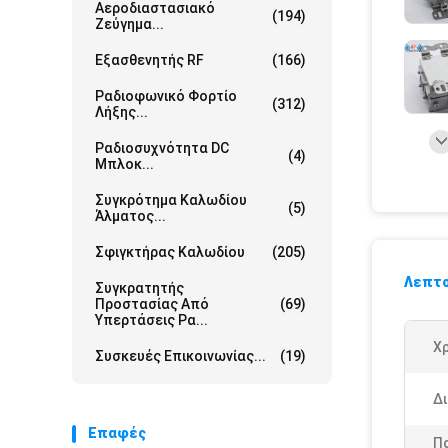
Αεροδιαστασιακό
(194)
Ζεύγημα...
Εξασθενητής RF
(166)
Ραδιοφωνικό Φορτίο
(312)
Λήξης...
Ραδιοσυχνότητα DC
(4)
Μπλοκ...
Συγκρότημα Καλωδίου
(5)
Άλματος...
Σφιγκτήρας Καλωδίου
(205)
Λεπτο
Συγκρατητής
Προστασίας Από
(69)
Υπερτάσεις Ρα...
Χ
Συσκευές Επικοινωνίας...
(19)
Δ
Επαφές
Π