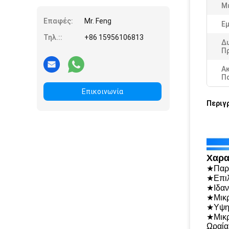
Μ
Επαφές:
Mr. Feng
Εμ
Τηλ.::
+86 15956106813
Δ
Π
Α
Π
Επικοινωνία
Περιγ
Χαρα
★Παρά
★Επιλ
★Ιδαν
★Μικρ
★Υψηλ
★Μικρ
Ωραία