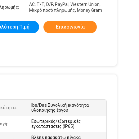
ΛC, T/T, D/P, PayPal, Western Union,
πληρωμής:
Μικρό ποσό πληρωμής, Money Gram
αλύτερη Τιμή
Επικοινωνία
Ibs/Das Συνολική ικανότητα
ικότητα:
υλοποίησης έργου
Εσωτερικές/εξωτερικές
ογή:
εγκαταστάσεις (IP65)
Βλέπε παρακάτω πίνακα