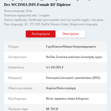
Dcs WCDMA DIN-Female RF Diplexer
Τόπος καταγωγής: Κίνα
Ποσότητα παραγγελίας min: 1 κομμάτι
Χρόνος παράδοσης: Προθεσμία προετοιμασίας κατά την περίοδο αιχμής: ένας μήνας, εκτός εποχής: εντός 15 εργάσιμων ημερών
Όροι πληρωμής: ΛC, T/T, D/P, PayPal, Western Union, Μικρό ποσό πληρωμής,
Λεπτομέρεια
Description
1Χρώμα:
Γκρι/Κόκκινο/Μαύρο/Αναπροσαρμοσμένο
2Δυναμικότητα:
Ibs/Das Συνολική ικανότητα υλοποίησης έργου
3Διασύνδεση:
4.3-10f DIN-F
4Εφαρμογή:
Εσωτερικές/εξωτερικές εγκαταστάσεις (IP65)
5Πακέτο μεταφοράς:
Καρτόνι/Παλλετοποίηση
6Προδιαγραφές:
Βλέπε παρακάτω πίνακα δεδομένων
7Εμπορικό σήμα:
BF TECH