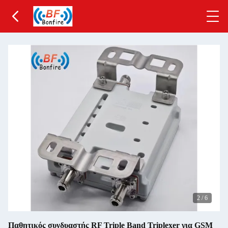
2
/
6
Παθητικός συνδυαστής RF Triple Band Triplexer για GSM