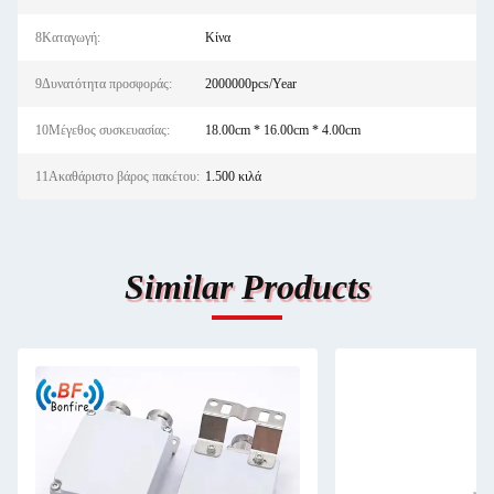
8Καταγωγή:
Κίνα
9Δυνατότητα προσφοράς:
2000000pcs/Year
10Μέγεθος συσκευασίας:
18.00cm * 16.00cm * 4.00cm
11Ακαθάριστο βάρος πακέτου:
1.500 κιλά
Similar Products