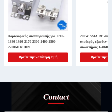
Δορυφορικός συσσωρευτής για 1710-
200W SMA RF συνδ
1880 1920-2170 2300-2400 2500-
σταθερός εξασθενητ
2700MHz DIN
συνδετήρας 1-40dB 
Βρείτε την καλύτερη τιμή
Βρείτε την κα
Contact