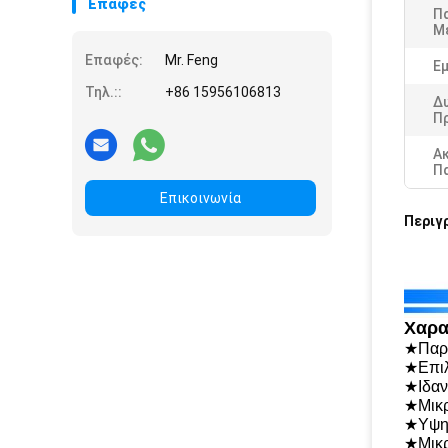
Επαφές
Π
Μ
Επαφές:
Mr. Feng
Εμ
Τηλ.::
+86 15956106813
Δ
Π
Α
Π
Επικοινωνία
Περιγ
Χαρα
★Παρά
★Επιλ
★Ιδαν
★Μικρ
★Υψηλ
★Μικρ