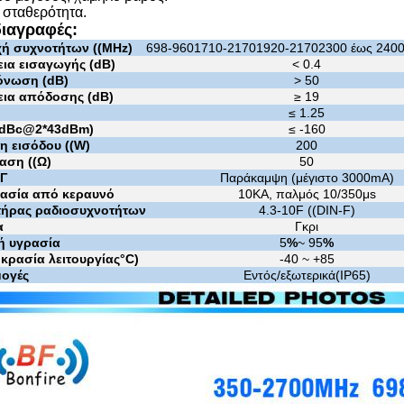
 σταθερότητα.
ιαγραφές:
χή συχνοτήτων ((MHz)
698-960
1710-2170
1920-2170
2300 έως 240
ια εισαγωγής (dB)
< 0.4
νωση (dB)
> 50
ια απόδοσης (dB)
≥ 19
≤ 1.25
(dBc@2*43dBm)
≤ -160
η εισόδου ((W)
200
αση ((Ω)
50
ΣΓ
Παράκαμψη (μέγιστο 3000mA)
ασία από κεραυνό
10KA, παλμός 10/350μs
τήρας ραδιοσυχνοτήτων
4.3-10F ((DIN-F)
α
Γκρι
κή υγρασία
5
%
~ 95
%
κρασία λειτουργίας
°C
)
-40 ~ +85
ογές
Εντός/εξωτερικά
(
IP65
)