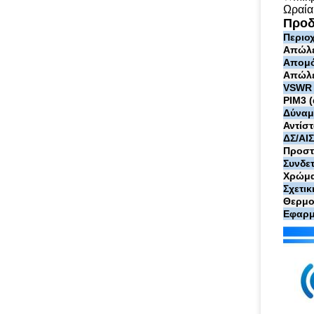
Ωραία
Προδ
Περιο
Απώλε
Απομό
Απώλε
VSWR
PIM3 
Δύναμ
Αντίστ
ΔΣ/ΑΙ
Προστ
Συνδε
Χρώμ
Σχετι
Θερμο
Εφαρμ