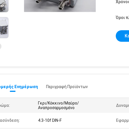
Χρόνο
Όροι 
Κ
μερής Ενημέρωση
Περιγραφή Προϊόντων
Γκρι/Κόκκινο/Μαύρο/
ρώμα:
Δυναμ
Αναπροσαρμοσμένο
ιασύνδεση:
4.3-10f DIN-F
Εφαρμ