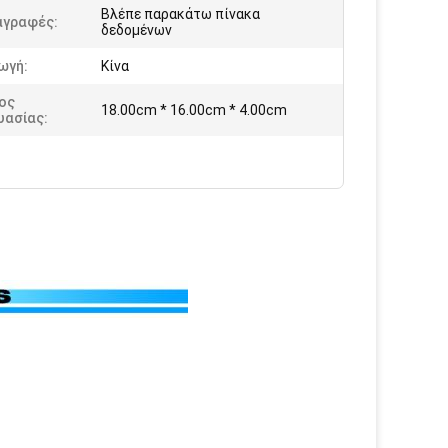
Βλέπε παρακάτω πίνακα
αγραφές:
δεδομένων
ωγή:
Κίνα
ος
18.00cm * 16.00cm * 4.00cm
υασίας: