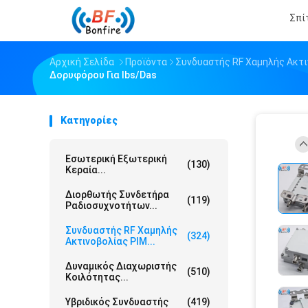
Σπί
Αρχική Σελίδα
Προϊόντα
Συνδυαστής RF Χαμηλής Ακτι
Δορυφόρου Για Ibs/Das
Κατηγορίες
Εσωτερική Εξωτερική
(130)
Κεραία...
Διορθωτής Συνδετήρα
(119)
Ραδιοσυχνοτήτων...
Συνδυαστής RF Χαμηλής
(324)
Ακτινοβολίας PIM...
Δυναμικός Διαχωριστής
(510)
Κοιλότητας...
Υβριδικός Συνδυαστής
(419)