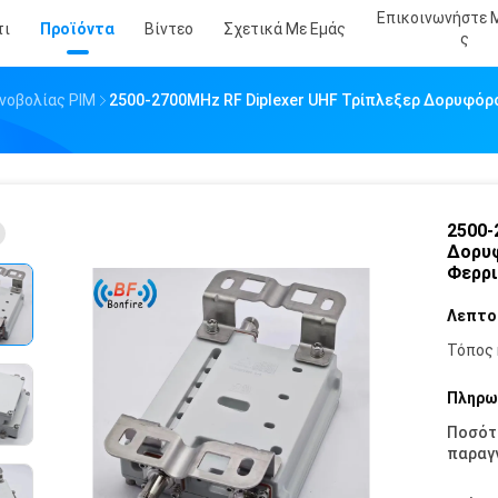
Επικοινωνήστε 
τι
Προϊόντα
Βίντεο
Σχετικά Με Εμάς
Σ
νοβολίας PIM
2500-2700MHz RF Diplexer UHF Τρίπλεξερ Δορυφό
2500-
Δορυφ
Φερρι
Λεπτο
Τόπος 
Πληρω
Ποσότ
παραγγ