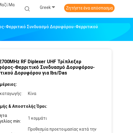
Μαζί Μα
Greek
Ζητήστε ένα απόσπασμα
ρος-Φερριτικό Συνδυασμό Δορυφόρου-Φερριτικού
2700MHz RF Diplexer UHF Τρίπλεξερ
όρος-Φερριτικό Συνδυασμό Δορυφόρου-
τικού Δορυφόρου για Ibs/Das
μέρειες:
καταγωγής:
Κίνα
μής & Αποστολής Όροι:
ητα
1 κομμάτι
ελίας min:
Προθεσμία προετοιμασίας κατά την