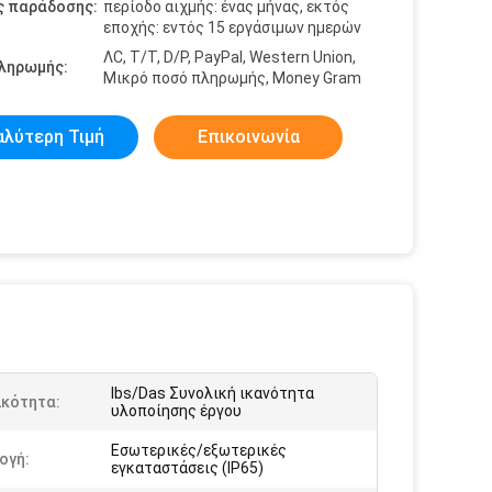
ς παράδοσης:
περίοδο αιχμής: ένας μήνας, εκτός
εποχής: εντός 15 εργάσιμων ημερών
ΛC, T/T, D/P, PayPal, Western Union,
πληρωμής:
Μικρό ποσό πληρωμής, Money Gram
αλύτερη Τιμή
Επικοινωνία
Ibs/Das Συνολική ικανότητα
ικότητα:
υλοποίησης έργου
Εσωτερικές/εξωτερικές
ογή:
εγκαταστάσεις (IP65)