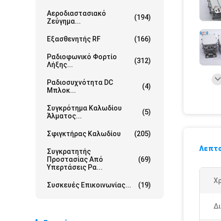
Αεροδιαστασιακό
(194)
Ζεύγημα...
Εξασθενητής RF
(166)
Ραδιοφωνικό Φορτίο
(312)
Λήξης...
Ραδιοσυχνότητα DC
(4)
Μπλοκ...
Συγκρότημα Καλωδίου
(5)
Άλματος...
Σφιγκτήρας Καλωδίου
(205)
Λεπτο
Συγκρατητής
Προστασίας Από
(69)
Υπερτάσεις Ρα...
Χ
Συσκευές Επικοινωνίας...
(19)
Δ