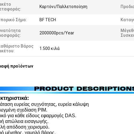
ακέτο
Καρτόνι/Παλλετοποίηση
Προδι
εταφοράς:
πορικό Σήμα:
BF TECH
Καταγ
υνατότητα
Μέγεθ
2000000pcs/Year
ροσφοράς:
Συσκε
καθάριστο Βάρος
1.500 κιλά
ακέτου:
ραφή προϊόντων
κτηριστικά:
ταση ευρείας συχνότητας, ευρεία κάλυψη
εγμένη σχεδίαση PIM.
ικό για κάθε είδους εφαρμογές DAS.
ή απώλεια εισαγωγής.
ή απόδοση χειρισμού.
ό μέγεθος, χαμηλό βάρος.